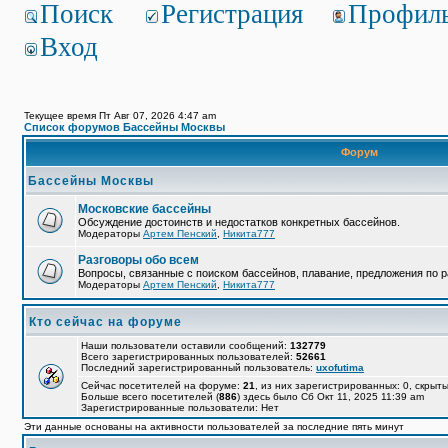
Поиск
Регистрация
Профил
Вход
Текущее время Пт Авг 07, 2026 4:47 am
Список форумов Бассейны Москвы
Форум
Бассейны Москвы
Московские бассейны
Обсуждение достоинств и недостатков конкретных бассейнов.
Модераторы
Артем Пенский
,
Никита777
Разговоры обо всем
Вопросы, связанные с поиском бассейнов, плавание, предложения по р
Модераторы
Артем Пенский
,
Никита777
Кто сейчас на форуме
Наши пользователи оставили сообщений:
132779
Всего зарегистрированных пользователей:
52661
Последний зарегистрированный пользователь:
uxofutima
Сейчас посетителей на форуме:
21
, из них зарегистрированных: 0, скрыты
Больше всего посетителей (
886
) здесь было Сб Окт 11, 2025 11:39 am
Зарегистрированные пользователи: Нет
Эти данные основаны на активности пользователей за последние пять минут