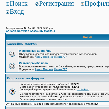
Поиск
Регистрация
Профил
Вход
Текущее время Вс Авг 09, 2026 5:53 pm
Список форумов Бассейны Москвы
Форум
Бассейны Москвы
Московские бассейны
Обсуждение достоинств и недостатков конкретных бассейнов.
Модераторы
Артем Пенский
,
Никита777
Разговоры обо всем
Вопросы, связанные с поиском бассейнов, плавание, предложения по р
Модераторы
Артем Пенский
,
Никита777
Кто сейчас на форуме
Наши пользователи оставили сообщений:
132779
Всего зарегистрированных пользователей:
52661
Последний зарегистрированный пользователь:
uxofutima
Сейчас посетителей на форуме:
27
, из них зарегистрированных: 0, скрыты
Больше всего посетителей (
886
) здесь было Сб Окт 11, 2025 11:39 am
Зарегистрированные пользователи: Нет
Эти данные основаны на активности пользователей за последние пять минут