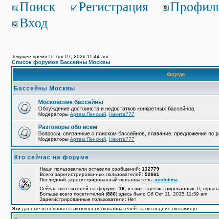
Поиск
Регистрация
Профил
Вход
Текущее время Пт Авг 07, 2026 11:44 am
Список форумов Бассейны Москвы
Форум
Бассейны Москвы
Московские бассейны
Обсуждение достоинств и недостатков конкретных бассейнов.
Модераторы
Артем Пенский
,
Никита777
Разговоры обо всем
Вопросы, связанные с поиском бассейнов, плавание, предложения по р
Модераторы
Артем Пенский
,
Никита777
Кто сейчас на форуме
Наши пользователи оставили сообщений:
132779
Всего зарегистрированных пользователей:
52661
Последний зарегистрированный пользователь:
uxofutima
Сейчас посетителей на форуме:
16
, из них зарегистрированных: 0, скрыты
Больше всего посетителей (
886
) здесь было Сб Окт 11, 2025 11:39 am
Зарегистрированные пользователи: Нет
Эти данные основаны на активности пользователей за последние пять минут