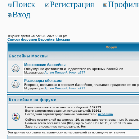
Поиск
Регистрация
Профил
Вход
Текущее время Сб Авг 08, 2026 9:10 pm
Список форумов Бассейны Москвы
Форум
Бассейны Москвы
Московские бассейны
Обсуждение достоинств и недостатков конкретных бассейнов.
Модераторы
Артем Пенский
,
Никита777
Разговоры обо всем
Вопросы, связанные с поиском бассейнов, плавание, предложения по р
Модераторы
Артем Пенский
,
Никита777
Кто сейчас на форуме
Наши пользователи оставили сообщений:
132779
Всего зарегистрированных пользователей:
52661
Последний зарегистрированный пользователь:
uxofutima
Сейчас посетителей на форуме:
10
, из них зарегистрированных: 0, скрыты
Больше всего посетителей (
886
) здесь было Сб Окт 11, 2025 11:39 am
Зарегистрированные пользователи: Нет
Эти данные основаны на активности пользователей за последние пять минут