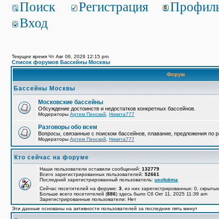
Поиск
Регистрация
Профил
Вход
Текущее время Чт Авг 06, 2026 12:15 pm
Список форумов Бассейны Москвы
Форум
Бассейны Москвы
Московские бассейны
Обсуждение достоинств и недостатков конкретных бассейнов.
Модераторы
Артем Пенский
,
Никита777
Разговоры обо всем
Вопросы, связанные с поиском бассейнов, плавание, предложения по р
Модераторы
Артем Пенский
,
Никита777
Кто сейчас на форуме
Наши пользователи оставили сообщений:
132779
Всего зарегистрированных пользователей:
52661
Последний зарегистрированный пользователь:
uxofutima
Сейчас посетителей на форуме:
3
, из них зарегистрированных: 0, скрытых
Больше всего посетителей (
886
) здесь было Сб Окт 11, 2025 11:39 am
Зарегистрированные пользователи: Нет
Эти данные основаны на активности пользователей за последние пять минут