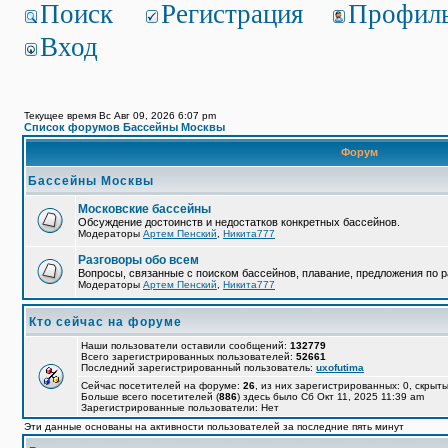
Поиск
Регистрация
Профил
Вход
Текущее время Вс Авг 09, 2026 6:07 pm
Список форумов Бассейны Москвы
Форум
Бассейны Москвы
Московские бассейны
Обсуждение достоинств и недостатков конкретных бассейнов.
Модераторы
Артем Пенский
,
Никита777
Разговоры обо всем
Вопросы, связанные с поиском бассейнов, плавание, предложения по р
Модераторы
Артем Пенский
,
Никита777
Кто сейчас на форуме
Наши пользователи оставили сообщений:
132779
Всего зарегистрированных пользователей:
52661
Последний зарегистрированный пользователь:
uxofutima
Сейчас посетителей на форуме:
26
, из них зарегистрированных: 0, скрыты
Больше всего посетителей (
886
) здесь было Сб Окт 11, 2025 11:39 am
Зарегистрированные пользователи: Нет
Эти данные основаны на активности пользователей за последние пять минут