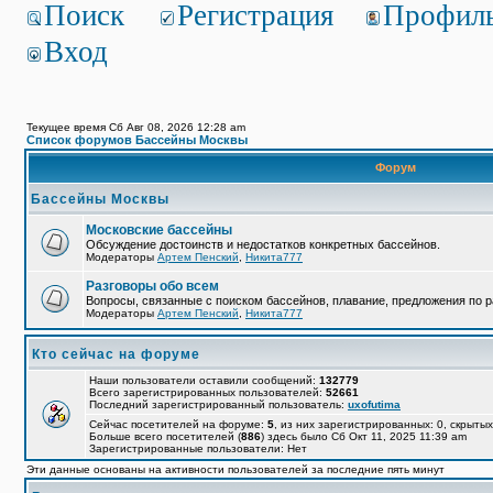
Поиск
Регистрация
Профил
Вход
Текущее время Сб Авг 08, 2026 12:28 am
Список форумов Бассейны Москвы
Форум
Бассейны Москвы
Московские бассейны
Обсуждение достоинств и недостатков конкретных бассейнов.
Модераторы
Артем Пенский
,
Никита777
Разговоры обо всем
Вопросы, связанные с поиском бассейнов, плавание, предложения по р
Модераторы
Артем Пенский
,
Никита777
Кто сейчас на форуме
Наши пользователи оставили сообщений:
132779
Всего зарегистрированных пользователей:
52661
Последний зарегистрированный пользователь:
uxofutima
Сейчас посетителей на форуме:
5
, из них зарегистрированных: 0, скрытых
Больше всего посетителей (
886
) здесь было Сб Окт 11, 2025 11:39 am
Зарегистрированные пользователи: Нет
Эти данные основаны на активности пользователей за последние пять минут