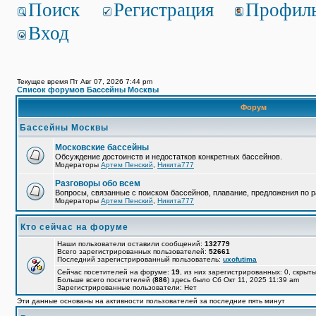
Поиск
Регистрация
Профил
Вход
Текущее время Пт Авг 07, 2026 7:44 pm
Список форумов Бассейны Москвы
Форум
Бассейны Москвы
Московские бассейны
Обсуждение достоинств и недостатков конкретных бассейнов.
Модераторы
Артем Пенский
,
Никита777
Разговоры обо всем
Вопросы, связанные с поиском бассейнов, плавание, предложения по р
Модераторы
Артем Пенский
,
Никита777
Кто сейчас на форуме
Наши пользователи оставили сообщений:
132779
Всего зарегистрированных пользователей:
52661
Последний зарегистрированный пользователь:
uxofutima
Сейчас посетителей на форуме:
19
, из них зарегистрированных: 0, скрыты
Больше всего посетителей (
886
) здесь было Сб Окт 11, 2025 11:39 am
Зарегистрированные пользователи: Нет
Эти данные основаны на активности пользователей за последние пять минут