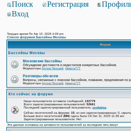
Поиск
Регистрация
Профил
Вход
Текущее время Пн Авг 10, 2026 4:09 pm
Список форумов Бассейны Москвы
Форум
Бассейны Москвы
Московские бассейны
Обсуждение достоинств и недостатков конкретных бассейнов.
Модераторы
Артем Пенский
,
Никита777
Разговоры обо всем
Вопросы, связанные с поиском бассейнов, плавание, предложения по р
Модераторы
Артем Пенский
,
Никита777
Кто сейчас на форуме
Наши пользователи оставили сообщений:
132779
Всего зарегистрированных пользователей:
52661
Последний зарегистрированный пользователь:
uxofutima
Сейчас посетителей на форуме:
15
, из них зарегистрированных: 0, скрыты
Больше всего посетителей (
886
) здесь было Сб Окт 11, 2025 11:39 am
Зарегистрированные пользователи: Нет
Эти данные основаны на активности пользователей за последние пять минут