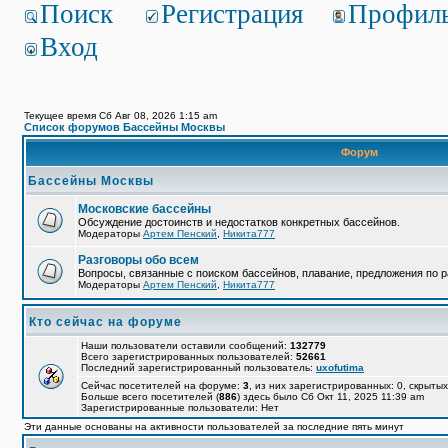
Поиск
Регистрация
Профил
Вход
Текущее время Сб Авг 08, 2026 1:15 am
Список форумов Бассейны Москвы
Форум
Бассейны Москвы
Московские бассейны
Обсуждение достоинств и недостатков конкретных бассейнов.
Модераторы
Артем Пенский
,
Никита777
Разговоры обо всем
Вопросы, связанные с поиском бассейнов, плавание, предложения по р
Модераторы
Артем Пенский
,
Никита777
Кто сейчас на форуме
Наши пользователи оставили сообщений:
132779
Всего зарегистрированных пользователей:
52661
Последний зарегистрированный пользователь:
uxofutima
Сейчас посетителей на форуме:
3
, из них зарегистрированных: 0, скрытых
Больше всего посетителей (
886
) здесь было Сб Окт 11, 2025 11:39 am
Зарегистрированные пользователи: Нет
Эти данные основаны на активности пользователей за последние пять минут