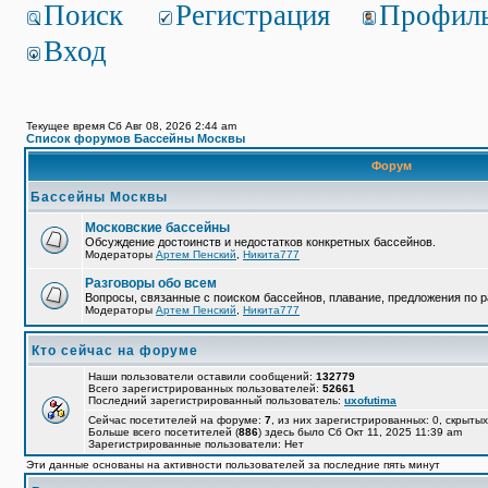
Поиск
Регистрация
Профил
Вход
Текущее время Сб Авг 08, 2026 2:44 am
Список форумов Бассейны Москвы
Форум
Бассейны Москвы
Московские бассейны
Обсуждение достоинств и недостатков конкретных бассейнов.
Модераторы
Артем Пенский
,
Никита777
Разговоры обо всем
Вопросы, связанные с поиском бассейнов, плавание, предложения по р
Модераторы
Артем Пенский
,
Никита777
Кто сейчас на форуме
Наши пользователи оставили сообщений:
132779
Всего зарегистрированных пользователей:
52661
Последний зарегистрированный пользователь:
uxofutima
Сейчас посетителей на форуме:
7
, из них зарегистрированных: 0, скрытых
Больше всего посетителей (
886
) здесь было Сб Окт 11, 2025 11:39 am
Зарегистрированные пользователи: Нет
Эти данные основаны на активности пользователей за последние пять минут