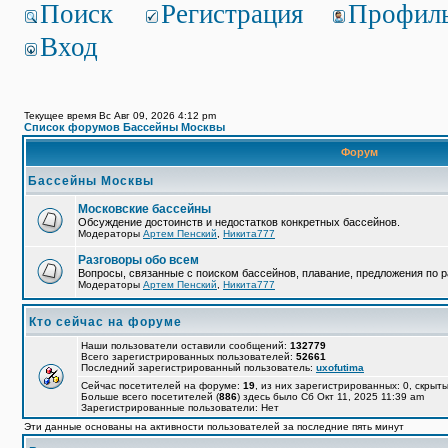
Поиск
Регистрация
Профил
Вход
Текущее время Вс Авг 09, 2026 4:12 pm
Список форумов Бассейны Москвы
Форум
Бассейны Москвы
Московские бассейны
Обсуждение достоинств и недостатков конкретных бассейнов.
Модераторы
Артем Пенский
,
Никита777
Разговоры обо всем
Вопросы, связанные с поиском бассейнов, плавание, предложения по р
Модераторы
Артем Пенский
,
Никита777
Кто сейчас на форуме
Наши пользователи оставили сообщений:
132779
Всего зарегистрированных пользователей:
52661
Последний зарегистрированный пользователь:
uxofutima
Сейчас посетителей на форуме:
19
, из них зарегистрированных: 0, скрыты
Больше всего посетителей (
886
) здесь было Сб Окт 11, 2025 11:39 am
Зарегистрированные пользователи: Нет
Эти данные основаны на активности пользователей за последние пять минут