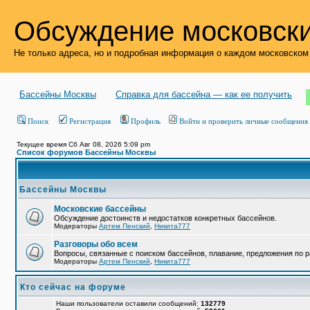
Обсуждение московски
Не только адреса, но и подробная информация о каждом московском
Бассейны Москвы
Справка для бассейна — как ее получить
Поиск
Регистрация
Профиль
Войти и проверить личные сообщения
Текущее время Сб Авг 08, 2026 5:09 pm
Список форумов Бассейны Москвы
Бассейны Москвы
Московские бассейны
Обсуждение достоинств и недостатков конкретных бассейнов.
Модераторы
Артем Пенский
,
Никита777
Разговоры обо всем
Вопросы, связанные с поиском бассейнов, плавание, предложения по р
Модераторы
Артем Пенский
,
Никита777
Кто сейчас на форуме
Наши пользователи оставили сообщений:
132779