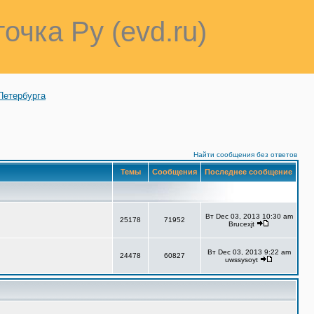
точка Ру (evd.ru)
Петербурга
Найти сообщения без ответов
Темы
Сообщения
Последнее сообщение
Вт Dec 03, 2013 10:30 am
25178
71952
Brucexjt
Вт Dec 03, 2013 9:22 am
24478
60827
uwssysoyt