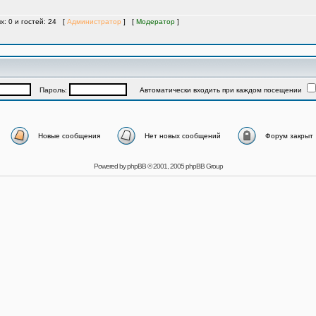
х: 0 и гостей: 24 [
Администратор
] [
Модератор
]
Пароль:
Автоматически входить при каждом посещении
Новые сообщения
Нет новых сообщений
Форум закрыт
Powered by
phpBB
© 2001, 2005 phpBB Group