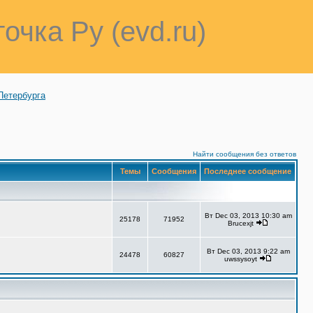
точка Ру (evd.ru)
Петербурга
Найти сообщения без ответов
Темы
Сообщения
Последнее сообщение
Вт Dec 03, 2013 10:30 am
25178
71952
Brucexjt
Вт Dec 03, 2013 9:22 am
24478
60827
uwssysoyt