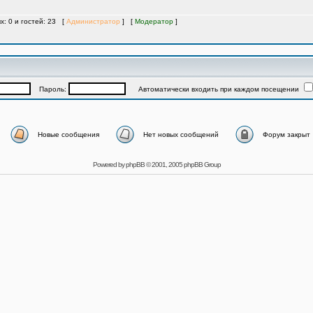
х: 0 и гостей: 23 [
Администратор
] [
Модератор
]
Пароль:
Автоматически входить при каждом посещении
Новые сообщения
Нет новых сообщений
Форум закрыт
Powered by
phpBB
© 2001, 2005 phpBB Group