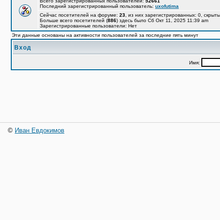
Всего зарегистрированных пользователей:
52661
Последний зарегистрированный пользователь:
uxofutima
Сейчас посетителей на форуме:
23
, из них зарегистрированных: 0, скрыты
Больше всего посетителей (
886
) здесь было Сб Окт 11, 2025 11:39 am
Зарегистрированные пользователи: Нет
Эти данные основаны на активности пользователей за последние пять минут
Вход
Имя:
©
Иван Евдокимов