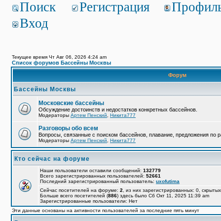
Поиск
Регистрация
Профил
Вход
Текущее время Чт Авг 06, 2026 4:24 am
Список форумов Бассейны Москвы
Форум
Бассейны Москвы
Московские бассейны
Обсуждение достоинств и недостатков конкретных бассейнов.
Модераторы
Артем Пенский
,
Никита777
Разговоры обо всем
Вопросы, связанные с поиском бассейнов, плавание, предложения по р
Модераторы
Артем Пенский
,
Никита777
Кто сейчас на форуме
Наши пользователи оставили сообщений:
132779
Всего зарегистрированных пользователей:
52661
Последний зарегистрированный пользователь:
uxofutima
Сейчас посетителей на форуме:
2
, из них зарегистрированных: 0, скрытых
Больше всего посетителей (
886
) здесь было Сб Окт 11, 2025 11:39 am
Зарегистрированные пользователи: Нет
Эти данные основаны на активности пользователей за последние пять минут