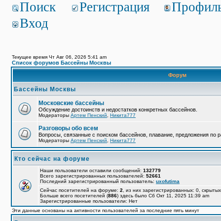
Поиск
Регистрация
Профил
Вход
Текущее время Чт Авг 06, 2026 5:41 am
Список форумов Бассейны Москвы
Форум
Бассейны Москвы
Московские бассейны
Обсуждение достоинств и недостатков конкретных бассейнов.
Модераторы
Артем Пенский
,
Никита777
Разговоры обо всем
Вопросы, связанные с поиском бассейнов, плавание, предложения по р
Модераторы
Артем Пенский
,
Никита777
Кто сейчас на форуме
Наши пользователи оставили сообщений:
132779
Всего зарегистрированных пользователей:
52661
Последний зарегистрированный пользователь:
uxofutima
Сейчас посетителей на форуме:
2
, из них зарегистрированных: 0, скрытых
Больше всего посетителей (
886
) здесь было Сб Окт 11, 2025 11:39 am
Зарегистрированные пользователи: Нет
Эти данные основаны на активности пользователей за последние пять минут