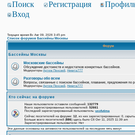
Поиск
Регистрация
Профил
Вход
Текущее время Вс Авг 09, 2026 3:45 pm
Список форумов Бассейны Москвы
Форум
Бассейны Москвы
Московские бассейны
Обсуждение достоинств и недостатков конкретных бассейнов.
Модераторы
Артем Пенский
,
Никита777
Разговоры обо всем
Вопросы, связанные с поиском бассейнов, плавание, предложения по р
Модераторы
Артем Пенский
,
Никита777
Кто сейчас на форуме
Наши пользователи оставили сообщений:
132779
Всего зарегистрированных пользователей:
52661
Последний зарегистрированный пользователь:
uxofutima
Сейчас посетителей на форуме:
12
, из них зарегистрированных: 0, скрыты
Больше всего посетителей (
886
) здесь было Сб Окт 11, 2025 11:39 am
Зарегистрированные пользователи: Нет
Эти данные основаны на активности пользователей за последние пять минут