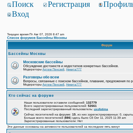
Поиск
Регистрация
Профил
Вход
Текущее время Пт Авг 07, 2026 8:47 am
Список форумов Бассейны Москвы
Форум
Бассейны Москвы
Московские бассейны
Обсуждение достоинств и недостатков конкретных бассейнов.
Модераторы
Артем Пенский
,
Никита777
Разговоры обо всем
Вопросы, связанные с поиском бассейнов, плавание, предложения по р
Модераторы
Артем Пенский
,
Никита777
Кто сейчас на форуме
Наши пользователи оставили сообщений:
132779
Всего зарегистрированных пользователей:
52661
Последний зарегистрированный пользователь:
uxofutima
Сейчас посетителей на форуме:
15
, из них зарегистрированных: 0, скрыты
Больше всего посетителей (
886
) здесь было Сб Окт 11, 2025 11:39 am
Зарегистрированные пользователи: Нет
Эти данные основаны на активности пользователей за последние пять минут