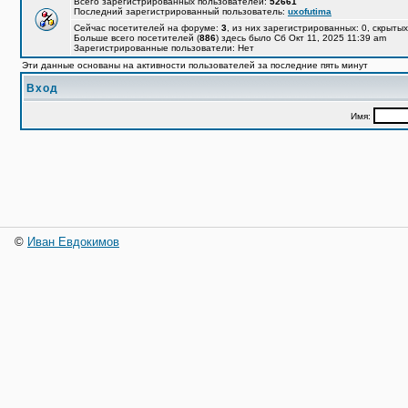
Всего зарегистрированных пользователей:
52661
Последний зарегистрированный пользователь:
uxofutima
Сейчас посетителей на форуме:
3
, из них зарегистрированных: 0, скрытых
Больше всего посетителей (
886
) здесь было Сб Окт 11, 2025 11:39 am
Зарегистрированные пользователи: Нет
Эти данные основаны на активности пользователей за последние пять минут
Вход
Имя:
©
Иван Евдокимов