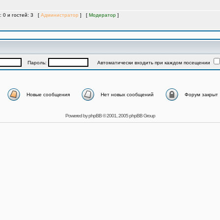
: 0 и гостей: 3 [
Администратор
] [
Модератор
]
Пароль:
Автоматически входить при каждом посещении
Новые сообщения
Нет новых сообщений
Форум закрыт
Powered by
phpBB
© 2001, 2005 phpBB Group