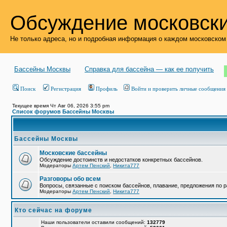
Обсуждение московски
Не только адреса, но и подробная информация о каждом московском
Бассейны Москвы
Справка для бассейна — как ее получить
Поиск
Регистрация
Профиль
Войти и проверить личные сообщения
Текущее время Чт Авг 06, 2026 3:55 pm
Список форумов Бассейны Москвы
Бассейны Москвы
Московские бассейны
Обсуждение достоинств и недостатков конкретных бассейнов.
Модераторы
Артем Пенский
,
Никита777
Разговоры обо всем
Вопросы, связанные с поиском бассейнов, плавание, предложения по р
Модераторы
Артем Пенский
,
Никита777
Кто сейчас на форуме
Наши пользователи оставили сообщений:
132779