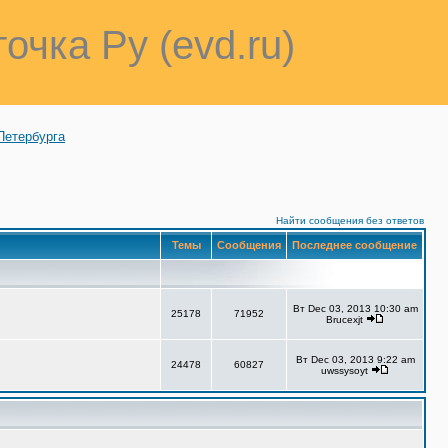
точка Ру (evd.ru)
Петербурга
Найти сообщения без ответов
Темы
Сообщения
Последнее сообщение
Вт Dec 03, 2013 10:30 am
25178
71952
Brucexjt
Вт Dec 03, 2013 9:22 am
24478
60827
uwssysoyt