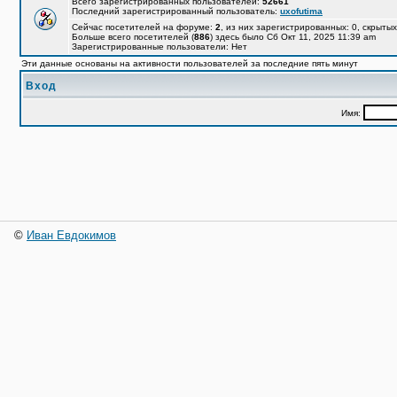
Всего зарегистрированных пользователей:
52661
Последний зарегистрированный пользователь:
uxofutima
Сейчас посетителей на форуме:
2
, из них зарегистрированных: 0, скрытых
Больше всего посетителей (
886
) здесь было Сб Окт 11, 2025 11:39 am
Зарегистрированные пользователи: Нет
Эти данные основаны на активности пользователей за последние пять минут
Вход
Имя:
©
Иван Евдокимов