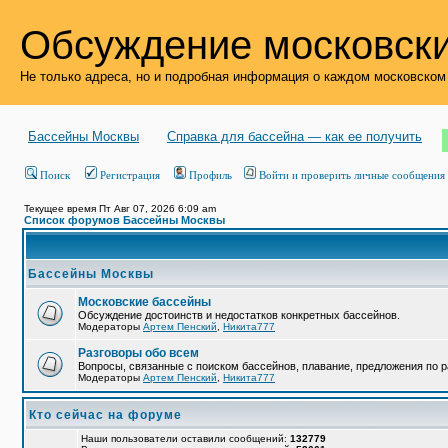
Обсуждение московски
Не только адреса, но и подробная информация о каждом московском
Бассейны Москвы
Справка для бассейна — как ее получить
Поиск
Регистрация
Профиль
Войти и проверить личные сообщения
Текущее время Пт Авг 07, 2026 6:09 am
Список форумов Бассейны Москвы
Бассейны Москвы
Московские бассейны
Обсуждение достоинств и недостатков конкретных бассейнов.
Модераторы
Артем Пенский
,
Никита777
Разговоры обо всем
Вопросы, связанные с поиском бассейнов, плавание, предложения по р
Модераторы
Артем Пенский
,
Никита777
Кто сейчас на форуме
Наши пользователи оставили сообщений:
132779