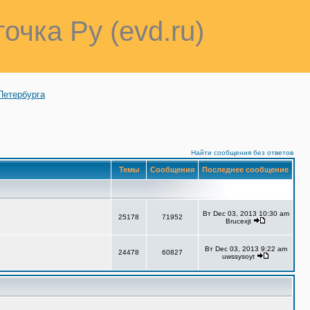
точка Ру (evd.ru)
Петербурга
Найти сообщения без ответов
Темы
Сообщения
Последнее сообщение
Вт Dec 03, 2013 10:30 am
25178
71952
Brucexjt
Вт Dec 03, 2013 9:22 am
24478
60827
uwssysoyt