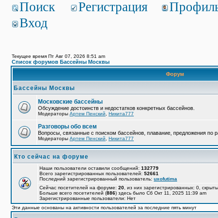
Поиск
Регистрация
Профил
Вход
Текущее время Пт Авг 07, 2026 8:51 am
Список форумов Бассейны Москвы
Форум
Бассейны Москвы
Московские бассейны
Обсуждение достоинств и недостатков конкретных бассейнов.
Модераторы
Артем Пенский
,
Никита777
Разговоры обо всем
Вопросы, связанные с поиском бассейнов, плавание, предложения по р
Модераторы
Артем Пенский
,
Никита777
Кто сейчас на форуме
Наши пользователи оставили сообщений:
132779
Всего зарегистрированных пользователей:
52661
Последний зарегистрированный пользователь:
uxofutima
Сейчас посетителей на форуме:
20
, из них зарегистрированных: 0, скрыты
Больше всего посетителей (
886
) здесь было Сб Окт 11, 2025 11:39 am
Зарегистрированные пользователи: Нет
Эти данные основаны на активности пользователей за последние пять минут