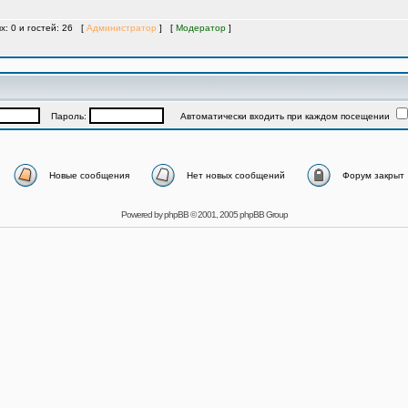
х: 0 и гостей: 26 [
Администратор
] [
Модератор
]
Пароль:
Автоматически входить при каждом посещении
Новые сообщения
Нет новых сообщений
Форум закрыт
Powered by
phpBB
© 2001, 2005 phpBB Group