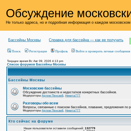
Обсуждение московски
Не только адреса, но и подробная информация о каждом московском
Бассейны Москвы
Справка для бассейна — как ее получить
Поиск
Регистрация
Профиль
Войти и проверить личные сообщения
Текущее время Вс Авг 09, 2026 4:13 pm
Список форумов Бассейны Москвы
Бассейны Москвы
Московские бассейны
Обсуждение достоинств и недостатков конкретных бассейнов.
Модераторы
Артем Пенский
,
Никита777
Разговоры обо всем
Вопросы, связанные с поиском бассейнов, плавание, предложения по р
Модераторы
Артем Пенский
,
Никита777
Кто сейчас на форуме
Наши пользователи оставили сообщений:
132779