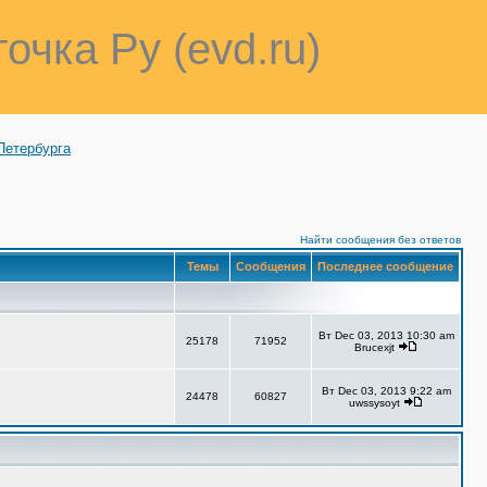
точка Ру (evd.ru)
Петербурга
Найти сообщения без ответов
Темы
Сообщения
Последнее сообщение
Вт Dec 03, 2013 10:30 am
25178
71952
Brucexjt
Вт Dec 03, 2013 9:22 am
24478
60827
uwssysoyt