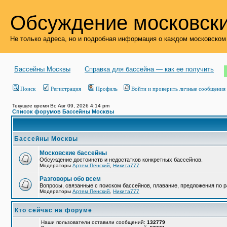
Обсуждение московски
Не только адреса, но и подробная информация о каждом московском
Бассейны Москвы
Справка для бассейна — как ее получить
Поиск
Регистрация
Профиль
Войти и проверить личные сообщения
Текущее время Вс Авг 09, 2026 4:14 pm
Список форумов Бассейны Москвы
Бассейны Москвы
Московские бассейны
Обсуждение достоинств и недостатков конкретных бассейнов.
Модераторы
Артем Пенский
,
Никита777
Разговоры обо всем
Вопросы, связанные с поиском бассейнов, плавание, предложения по р
Модераторы
Артем Пенский
,
Никита777
Кто сейчас на форуме
Наши пользователи оставили сообщений:
132779