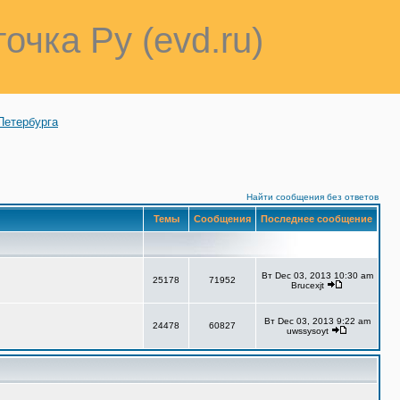
точка Ру (evd.ru)
Петербурга
Найти сообщения без ответов
Темы
Сообщения
Последнее сообщение
Вт Dec 03, 2013 10:30 am
25178
71952
Brucexjt
Вт Dec 03, 2013 9:22 am
24478
60827
uwssysoyt