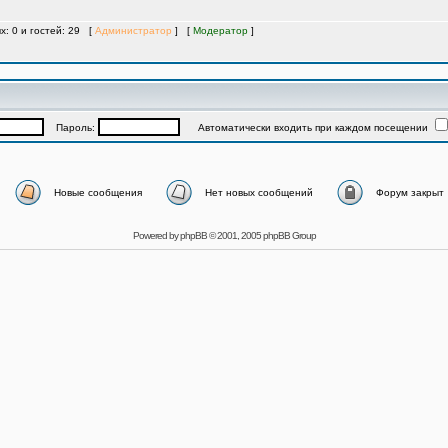
х: 0 и гостей: 29 [
Администратор
] [
Модератор
]
Пароль:
Автоматически входить при каждом посещении
Новые сообщения
Нет новых сообщений
Форум закрыт
Powered by
phpBB
© 2001, 2005 phpBB Group