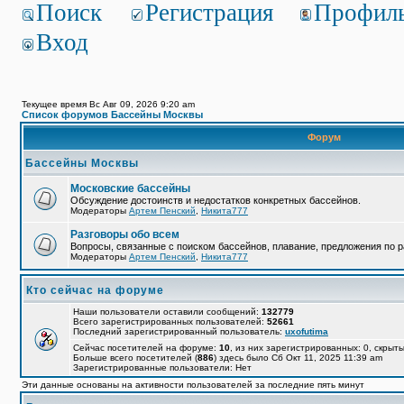
Поиск
Регистрация
Профил
Вход
Текущее время Вс Авг 09, 2026 9:20 am
Список форумов Бассейны Москвы
Форум
Бассейны Москвы
Московские бассейны
Обсуждение достоинств и недостатков конкретных бассейнов.
Модераторы
Артем Пенский
,
Никита777
Разговоры обо всем
Вопросы, связанные с поиском бассейнов, плавание, предложения по р
Модераторы
Артем Пенский
,
Никита777
Кто сейчас на форуме
Наши пользователи оставили сообщений:
132779
Всего зарегистрированных пользователей:
52661
Последний зарегистрированный пользователь:
uxofutima
Сейчас посетителей на форуме:
10
, из них зарегистрированных: 0, скрыты
Больше всего посетителей (
886
) здесь было Сб Окт 11, 2025 11:39 am
Зарегистрированные пользователи: Нет
Эти данные основаны на активности пользователей за последние пять минут