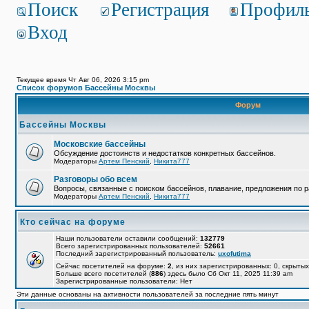
Поиск
Регистрация
Профил
Вход
Текущее время Чт Авг 06, 2026 3:15 pm
Список форумов Бассейны Москвы
Форум
Бассейны Москвы
Московские бассейны
Обсуждение достоинств и недостатков конкретных бассейнов.
Модераторы
Артем Пенский
,
Никита777
Разговоры обо всем
Вопросы, связанные с поиском бассейнов, плавание, предложения по р
Модераторы
Артем Пенский
,
Никита777
Кто сейчас на форуме
Наши пользователи оставили сообщений:
132779
Всего зарегистрированных пользователей:
52661
Последний зарегистрированный пользователь:
uxofutima
Сейчас посетителей на форуме:
2
, из них зарегистрированных: 0, скрытых
Больше всего посетителей (
886
) здесь было Сб Окт 11, 2025 11:39 am
Зарегистрированные пользователи: Нет
Эти данные основаны на активности пользователей за последние пять минут