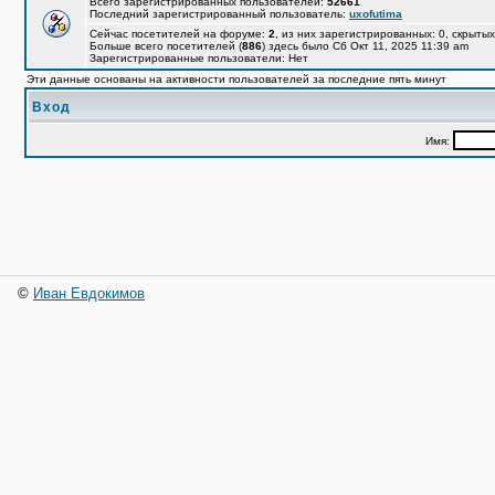
Всего зарегистрированных пользователей:
52661
Последний зарегистрированный пользователь:
uxofutima
Сейчас посетителей на форуме:
2
, из них зарегистрированных: 0, скрытых
Больше всего посетителей (
886
) здесь было Сб Окт 11, 2025 11:39 am
Зарегистрированные пользователи: Нет
Эти данные основаны на активности пользователей за последние пять минут
Вход
Имя:
©
Иван Евдокимов