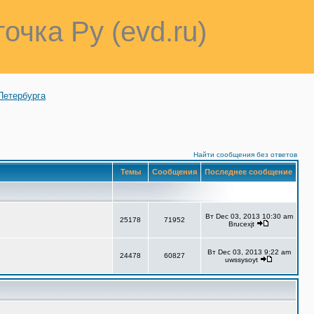
точка Ру (evd.ru)
Петербурга
Найти сообщения без ответов
Темы
Сообщения
Последнее сообщение
Вт Dec 03, 2013 10:30 am
25178
71952
Brucexjt
Вт Dec 03, 2013 9:22 am
24478
60827
uwssysoyt