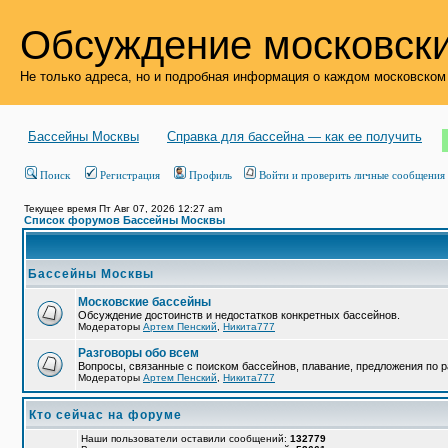
Обсуждение московски
Не только адреса, но и подробная информация о каждом московском
Бассейны Москвы
Справка для бассейна — как ее получить
Поиск
Регистрация
Профиль
Войти и проверить личные сообщения
Текущее время Пт Авг 07, 2026 12:27 am
Список форумов Бассейны Москвы
Бассейны Москвы
Московские бассейны
Обсуждение достоинств и недостатков конкретных бассейнов.
Модераторы
Артем Пенский
,
Никита777
Разговоры обо всем
Вопросы, связанные с поиском бассейнов, плавание, предложения по р
Модераторы
Артем Пенский
,
Никита777
Кто сейчас на форуме
Наши пользователи оставили сообщений:
132779