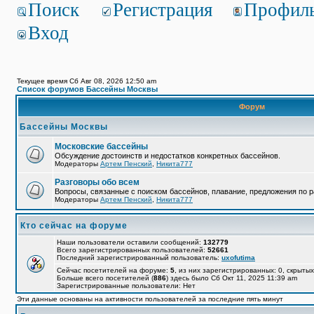
Поиск
Регистрация
Профил
Вход
Текущее время Сб Авг 08, 2026 12:50 am
Список форумов Бассейны Москвы
Форум
Бассейны Москвы
Московские бассейны
Обсуждение достоинств и недостатков конкретных бассейнов.
Модераторы
Артем Пенский
,
Никита777
Разговоры обо всем
Вопросы, связанные с поиском бассейнов, плавание, предложения по р
Модераторы
Артем Пенский
,
Никита777
Кто сейчас на форуме
Наши пользователи оставили сообщений:
132779
Всего зарегистрированных пользователей:
52661
Последний зарегистрированный пользователь:
uxofutima
Сейчас посетителей на форуме:
5
, из них зарегистрированных: 0, скрытых
Больше всего посетителей (
886
) здесь было Сб Окт 11, 2025 11:39 am
Зарегистрированные пользователи: Нет
Эти данные основаны на активности пользователей за последние пять минут