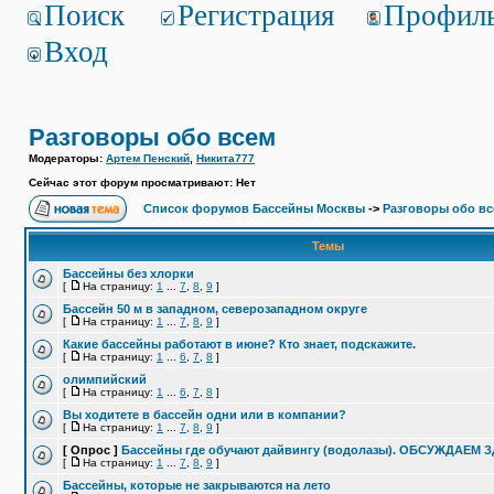
Поиск
Регистрация
Профил
Вход
Разговоры обо всем
Модераторы:
Артем Пенский
,
Никита777
Сейчас этот форум просматривают: Нет
Список форумов Бассейны Москвы
->
Разговоры обо в
Темы
Бассейны без хлорки
[
На страницу:
1
...
7
,
8
,
9
]
Бассейн 50 м в западном, северозападном округе
[
На страницу:
1
...
7
,
8
,
9
]
Какие бассейны работают в июне? Кто знает, подскажите.
[
На страницу:
1
...
6
,
7
,
8
]
олимпийский
[
На страницу:
1
...
6
,
7
,
8
]
Вы ходитете в бассейн одни или в компании?
[
На страницу:
1
...
7
,
8
,
9
]
[ Опрос ]
Бассейны где обучают дайвингу (водолазы). ОБСУЖДАЕМ 
[
На страницу:
1
...
7
,
8
,
9
]
Бассейны, которые не закрываются на лето