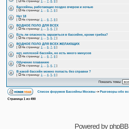
[
На страницу:
1
...
7
,
8
,
9
]
Бассейны, работающие поздно вчером и ночью
[
На страницу:
1
...
6
,
7
,
8
]
Нет 18
[
На страницу:
1
...
6
,
7
,
8
]
ВОДНОЕ ПОЛО ДЛЯ ВСЕХ
[
На страницу:
1
...
5
,
6
,
7
]
Есть ли опасность заразиться в бассейне, кроме грибка?
[
На страницу:
1
...
5
,
6
,
7
]
ВОДНОЕ ПОЛО ДЛЯ ВСЕХ ЖЕЛАЮЩИХ
[
На страницу:
1
...
6
,
7
,
8
]
нет, неплохой бассейн, но есть много минусов
[
На страницу:
1
...
6
,
7
,
8
]
Обучение плаванию
[
На страницу:
1
...
5
,
6
,
7
]
В какой бассейн можно попасть без справки ?
[
На страницу:
1
...
4
,
5
,
6
]
Показать темы:
Список форумов Бассейны Москвы
->
Разговоры обо в
Страница
1
из
490
Powered by
phpBB