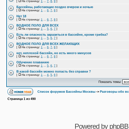
[
На страницу:
1
...
7
,
8
,
9
]
Бассейны, работающие поздно вчером и ночью
[
На страницу:
1
...
6
,
7
,
8
]
Нет 18
[
На страницу:
1
...
6
,
7
,
8
]
ВОДНОЕ ПОЛО ДЛЯ ВСЕХ
[
На страницу:
1
...
5
,
6
,
7
]
Есть ли опасность заразиться в бассейне, кроме грибка?
[
На страницу:
1
...
5
,
6
,
7
]
ВОДНОЕ ПОЛО ДЛЯ ВСЕХ ЖЕЛАЮЩИХ
[
На страницу:
1
...
6
,
7
,
8
]
нет, неплохой бассейн, но есть много минусов
[
На страницу:
1
...
6
,
7
,
8
]
Обучение плаванию
[
На страницу:
1
...
5
,
6
,
7
]
В какой бассейн можно попасть без справки ?
[
На страницу:
1
...
4
,
5
,
6
]
Показать темы:
Список форумов Бассейны Москвы
->
Разговоры обо в
Страница
1
из
490
Powered by
phpBB