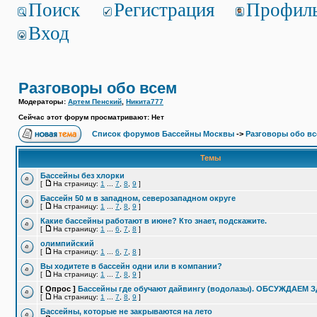
Поиск
Регистрация
Профил
Вход
Разговоры обо всем
Модераторы:
Артем Пенский
,
Никита777
Сейчас этот форум просматривают: Нет
Список форумов Бассейны Москвы
->
Разговоры обо в
Темы
Бассейны без хлорки
[
На страницу:
1
...
7
,
8
,
9
]
Бассейн 50 м в западном, северозападном округе
[
На страницу:
1
...
7
,
8
,
9
]
Какие бассейны работают в июне? Кто знает, подскажите.
[
На страницу:
1
...
6
,
7
,
8
]
олимпийский
[
На страницу:
1
...
6
,
7
,
8
]
Вы ходитете в бассейн одни или в компании?
[
На страницу:
1
...
7
,
8
,
9
]
[ Опрос ]
Бассейны где обучают дайвингу (водолазы). ОБСУЖДАЕМ 
[
На страницу:
1
...
7
,
8
,
9
]
Бассейны, которые не закрываются на лето