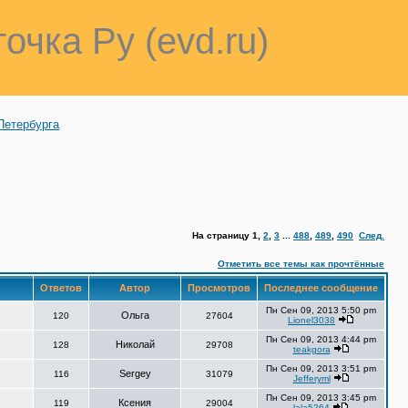
точка Ру (evd.ru)
Петербурга
На страницу
1
,
2
,
3
...
488
,
489
,
490
След.
Отметить все темы как прочтённые
Ответов
Автор
Просмотров
Последнее сообщение
Пн Сен 09, 2013 5:50 pm
Ольга
120
27604
Lionel3038
Пн Сен 09, 2013 4:44 pm
Николай
128
29708
teakgora
Пн Сен 09, 2013 3:51 pm
Sergey
116
31079
Jefferyml
Пн Сен 09, 2013 3:45 pm
Ксения
119
29004
lala5264