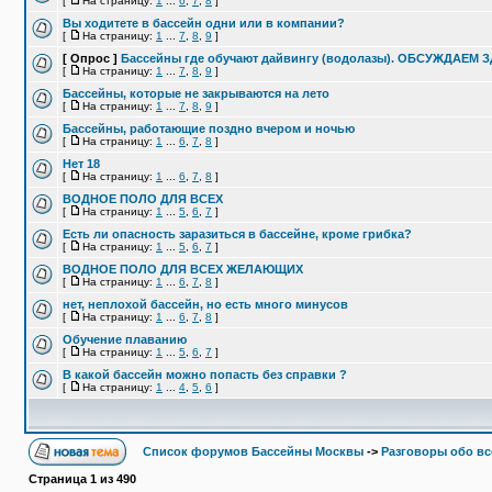
[
На страницу:
1
...
6
,
7
,
8
]
Вы ходитете в бассейн одни или в компании?
[
На страницу:
1
...
7
,
8
,
9
]
[ Опрос ]
Бассейны где обучают дайвингу (водолазы). ОБСУЖДАЕМ 
[
На страницу:
1
...
7
,
8
,
9
]
Бассейны, которые не закрываются на лето
[
На страницу:
1
...
7
,
8
,
9
]
Бассейны, работающие поздно вчером и ночью
[
На страницу:
1
...
6
,
7
,
8
]
Нет 18
[
На страницу:
1
...
6
,
7
,
8
]
ВОДНОЕ ПОЛО ДЛЯ ВСЕХ
[
На страницу:
1
...
5
,
6
,
7
]
Есть ли опасность заразиться в бассейне, кроме грибка?
[
На страницу:
1
...
5
,
6
,
7
]
ВОДНОЕ ПОЛО ДЛЯ ВСЕХ ЖЕЛАЮЩИХ
[
На страницу:
1
...
6
,
7
,
8
]
нет, неплохой бассейн, но есть много минусов
[
На страницу:
1
...
6
,
7
,
8
]
Обучение плаванию
[
На страницу:
1
...
5
,
6
,
7
]
В какой бассейн можно попасть без справки ?
[
На страницу:
1
...
4
,
5
,
6
]
Список форумов Бассейны Москвы
->
Разговоры обо в
Страница
1
из
490