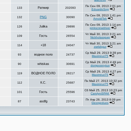
Пн Сен 09, 2013 2:01 pm
Ратмир
133
202093
EduardoSog
Пн Сен 09, 2013 1:41 pm
PNG
132
30090
ArnoldTek
Пн Сен 09, 2013 1:14 pm
Julika
126
29896
pinkscrewdriver
Чт Май 30, 2013 3:21 am
Гость
109
26554
Nickholasspap
Чт Май 30, 2013 3:21 am
+18
114
24047
zwrlzbgur
Ср Май 29, 2013 9:39 pm
водное поло
93
24737
Maximnut75
Ср Май 29, 2013 4:49 pm
whiskas
90
30691
domposroytus
Ср Май 29, 2013 4:27 pm
ВОДНОЕ ПОЛО
119
28217
Maximnut75
Пн Май 27, 2013 10:32 pm
К.С.
112
25687
Maximnut75
Сб Май 25, 2013 10:23 pm
Гость
101
25596
CarolyniSPAK
Пт Апр 26, 2013 8:09 pm
asdfg
87
23743
Georgedues