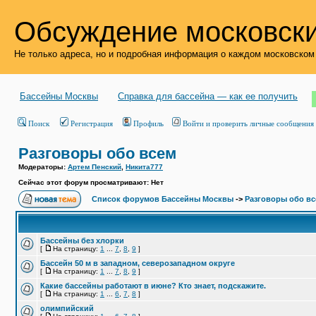
Обсуждение московски
Не только адреса, но и подробная информация о каждом московском
Бассейны Москвы
Справка для бассейна — как ее получить
Поиск
Регистрация
Профиль
Войти и проверить личные сообщения
Разговоры обо всем
Модераторы:
Артем Пенский
,
Никита777
Сейчас этот форум просматривают: Нет
Список форумов Бассейны Москвы
->
Разговоры обо в
Бассейны без хлорки
[
На страницу:
1
...
7
,
8
,
9
]
Бассейн 50 м в западном, северозападном округе
[
На страницу:
1
...
7
,
8
,
9
]
Какие бассейны работают в июне? Кто знает, подскажите.
[
На страницу:
1
...
6
,
7
,
8
]
олимпийский