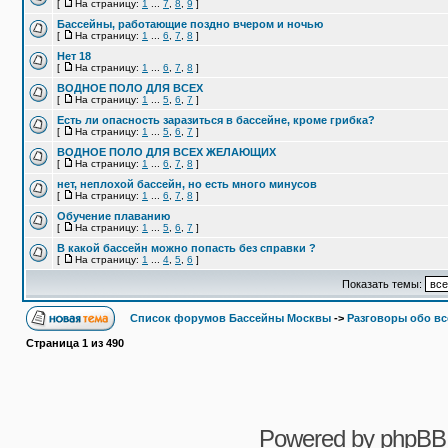
[
На страницу:
1
...
7
,
8
,
9
]
Бассейны, работающие поздно вчером и ночью
[
На страницу:
1
...
6
,
7
,
8
]
Нет 18
[
На страницу:
1
...
6
,
7
,
8
]
ВОДНОЕ ПОЛО ДЛЯ ВСЕХ
[
На страницу:
1
...
5
,
6
,
7
]
Есть ли опасность заразиться в бассейне, кроме грибка?
[
На страницу:
1
...
5
,
6
,
7
]
ВОДНОЕ ПОЛО ДЛЯ ВСЕХ ЖЕЛАЮЩИХ
[
На страницу:
1
...
6
,
7
,
8
]
нет, неплохой бассейн, но есть много минусов
[
На страницу:
1
...
6
,
7
,
8
]
Обучение плаванию
[
На страницу:
1
...
5
,
6
,
7
]
В какой бассейн можно попасть без справки ?
[
На страницу:
1
...
4
,
5
,
6
]
Показать темы:
Список форумов Бассейны Москвы
->
Разговоры обо в
Страница
1
из
490
Powered by
phpBB