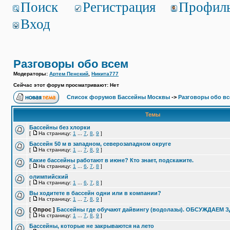
Поиск
Регистрация
Профил
Вход
Разговоры обо всем
Модераторы:
Артем Пенский
,
Никита777
Сейчас этот форум просматривают: Нет
Список форумов Бассейны Москвы
->
Разговоры обо в
Темы
Бассейны без хлорки
[
На страницу:
1
...
7
,
8
,
9
]
Бассейн 50 м в западном, северозападном округе
[
На страницу:
1
...
7
,
8
,
9
]
Какие бассейны работают в июне? Кто знает, подскажите.
[
На страницу:
1
...
6
,
7
,
8
]
олимпийский
[
На страницу:
1
...
6
,
7
,
8
]
Вы ходитете в бассейн одни или в компании?
[
На страницу:
1
...
7
,
8
,
9
]
[ Опрос ]
Бассейны где обучают дайвингу (водолазы). ОБСУЖДАЕМ 
[
На страницу:
1
...
7
,
8
,
9
]
Бассейны, которые не закрываются на лето