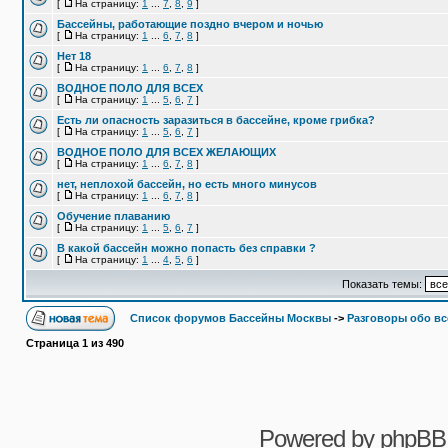
[
На страницу:
1
...
7
,
8
,
9
]
Бассейны, работающие поздно вчером и ночью
[
На страницу:
1
...
6
,
7
,
8
]
Нет 18
[
На страницу:
1
...
6
,
7
,
8
]
ВОДНОЕ ПОЛО ДЛЯ ВСЕХ
[
На страницу:
1
...
5
,
6
,
7
]
Есть ли опасность заразиться в бассейне, кроме грибка?
[
На страницу:
1
...
5
,
6
,
7
]
ВОДНОЕ ПОЛО ДЛЯ ВСЕХ ЖЕЛАЮЩИХ
[
На страницу:
1
...
6
,
7
,
8
]
нет, неплохой бассейн, но есть много минусов
[
На страницу:
1
...
6
,
7
,
8
]
Обучение плаванию
[
На страницу:
1
...
5
,
6
,
7
]
В какой бассейн можно попасть без справки ?
[
На страницу:
1
...
4
,
5
,
6
]
Показать темы:
Список форумов Бассейны Москвы
->
Разговоры обо в
Страница
1
из
490
Powered by
phpBB