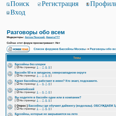
Поиск
Регистрация
Профил
Вход
Разговоры обо всем
Модераторы:
Артем Пенский
,
Никита777
Сейчас этот форум просматривают: Нет
Список форумов Бассейны Москвы
->
Разговоры обо в
Темы
Бассейны без хлорки
[
На страницу:
1
...
7
,
8
,
9
]
Бассейн 50 м в западном, северозападном округе
[
На страницу:
1
...
7
,
8
,
9
]
Какие бассейны работают в июне? Кто знает, подскажите.
[
На страницу:
1
...
6
,
7
,
8
]
олимпийский
[
На страницу:
1
...
6
,
7
,
8
]
Вы ходитете в бассейн одни или в компании?
[
На страницу:
1
...
7
,
8
,
9
]
[ Опрос ]
Бассейны где обучают дайвингу (водолазы). ОБСУЖДАЕМ 
[
На страницу:
1
...
7
,
8
,
9
]
Бассейны, которые не закрываются на лето