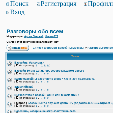
Поиск
Регистрация
Профил
Вход
Разговоры обо всем
Модераторы:
Артем Пенский
,
Никита777
Сейчас этот форум просматривают: Нет
Список форумов Бассейны Москвы
->
Разговоры обо в
Темы
Бассейны без хлорки
[
На страницу:
1
...
7
,
8
,
9
]
Бассейн 50 м в западном, северозападном округе
[
На страницу:
1
...
7
,
8
,
9
]
Какие бассейны работают в июне? Кто знает, подскажите.
[
На страницу:
1
...
6
,
7
,
8
]
олимпийский
[
На страницу:
1
...
6
,
7
,
8
]
Вы ходитете в бассейн одни или в компании?
[
На страницу:
1
...
7
,
8
,
9
]
[ Опрос ]
Бассейны где обучают дайвингу (водолазы). ОБСУЖДАЕМ 
[
На страницу:
1
...
7
,
8
,
9
]
Бассейны, которые не закрываются на лето