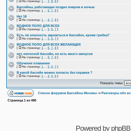
[
На страницу:
1
...
7
,
8
,
9
]
Бассейны, работающие поздно вчером и ночью
[
На страницу:
1
...
6
,
7
,
8
]
Нет 18
[
На страницу:
1
...
6
,
7
,
8
]
ВОДНОЕ ПОЛО ДЛЯ ВСЕХ
[
На страницу:
1
...
5
,
6
,
7
]
Есть ли опасность заразиться в бассейне, кроме грибка?
[
На страницу:
1
...
5
,
6
,
7
]
ВОДНОЕ ПОЛО ДЛЯ ВСЕХ ЖЕЛАЮЩИХ
[
На страницу:
1
...
6
,
7
,
8
]
нет, неплохой бассейн, но есть много минусов
[
На страницу:
1
...
6
,
7
,
8
]
Обучение плаванию
[
На страницу:
1
...
5
,
6
,
7
]
В какой бассейн можно попасть без справки ?
[
На страницу:
1
...
4
,
5
,
6
]
Показать темы:
Список форумов Бассейны Москвы
->
Разговоры обо в
Страница
1
из
490
Powered by
phpBB