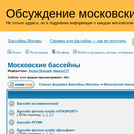
Обсуждение московски
Не только адреса, но и подробная информация о каждом московском
Бассейны Москвы
Справка для бассейна — как ее получить
Поиск
Регистрация
Профиль
Войти и проверить личные сообщения
Московские бассейны
Модераторы:
Артем Пенский
,
Никита777
Сейчас этот форум просматривают: Нет
Список форумов Бассейны Москвы
->
Московские басс
Бассейн на семеновской
Бассейн фитнес-клуба «VITASPORT»
[
На страницу:
1
,
2
,
3
]
Бассейн РГУФК
Бассейн фитнес-клуба «Дельфин»
[
На страницу:
1
,
2
,
3
]