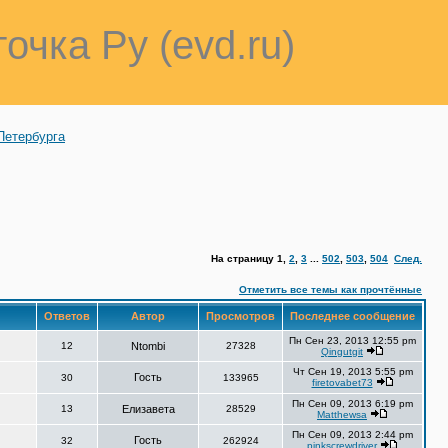
точка Ру (evd.ru)
Петербурга
На страницу
1
,
2
,
3
...
502
,
503
,
504
След.
Отметить все темы как прочтённые
Ответов
Автор
Просмотров
Последнее сообщение
Пн Сен 23, 2013 12:55 pm
12
Ntombi
27328
Qingutgit
Чт Сен 19, 2013 5:55 pm
Гость
30
133965
firetovabet73
Пн Сен 09, 2013 6:19 pm
13
Елизавета
28529
Matthewsa
Пн Сен 09, 2013 2:44 pm
Гость
32
262924
pinkscrewdriver