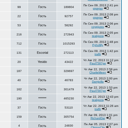
Пн Сен 09, 2013 2:41 pm
Гость
99
189804
gigiejso
Пн Сен 09, 2013 2:08 pm
Гость
22
92757
gigiejso
Пн Сен 09, 2013 2:06 pm
Гость
53
58292
coypjusru
Пн Сен 09, 2013 2:05 pm
Гость
216
272943
teakgora
Пн Сен 09, 2013 1:48 pm
Гость
712
1015293
Pyhollify
Пн Сен 09, 2013 1:42 pm
Escorial
131
272113
tralfir
Чт Авг 22, 2013 11:12 pm
Yesido
20
43422
Paul7587ge
Чт Авг 22, 2013 2:58 pm
Гость
187
329697
CharlieMeen
Чт Авг 22, 2013 2:00 pm
Гость
40
46783
Damjoilla
Чт Авг 22, 2013 1:53 pm
Гость
162
301479
Paul7587ge
Чт Авг 22, 2013 12:43 pm
*******
190
465230
teakgora
Чт Авг 22, 2013 11:26 am
Гость
37
53110
tralfir
Пт Авг 09, 2013 1:01 pm
Гость
159
305754
RichardDar
Пн Авг 05, 2013 2:07 pm
4
Гость
24830
ClintonCila