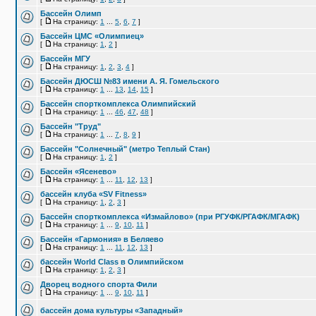
Бассейн Олимп
[
На страницу:
1
...
5
,
6
,
7
]
Бассейн ЦМС «Олимпиец»
[
На страницу:
1
,
2
]
Бассейн МГУ
[
На страницу:
1
,
2
,
3
,
4
]
Бассейн ДЮСШ №83 имени А. Я. Гомельского
[
На страницу:
1
...
13
,
14
,
15
]
Бассейн спорткомплекса Олимпийский
[
На страницу:
1
...
46
,
47
,
48
]
Бассейн "Труд"
[
На страницу:
1
...
7
,
8
,
9
]
Бассейн "Солнечный" (метро Теплый Стан)
[
На страницу:
1
,
2
]
Бассейн «Ясенево»
[
На страницу:
1
...
11
,
12
,
13
]
бассейн клуба «SV Fitness»
[
На страницу:
1
,
2
,
3
]
Бассейн спорткомплекса «Измайлово» (при РГУФК/РГАФК/МГАФК)
[
На страницу:
1
...
9
,
10
,
11
]
Бассейн «Гармония» в Беляево
[
На страницу:
1
...
11
,
12
,
13
]
бассейн World Class в Олимпийском
[
На страницу:
1
,
2
,
3
]
Дворец водного спорта Фили
[
На страницу:
1
...
9
,
10
,
11
]
бассейн дома культуры «Западный»