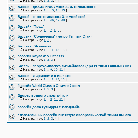
[
На страницу:
1
,
2
,
3
,
4
]
Бассейн ДЮСШ №83 имени А. Я. Гомельского
[
На страницу:
1
...
13
,
14
,
15
]
Бассейн спорткомплекса Олимпийский
[
На страницу:
1
...
46
,
47
,
48
]
Бассейн "Труд"
[
На страницу:
1
...
7
,
8
,
9
]
Бассейн "Солнечный" (метро Теплый Стан)
[
На страницу:
1
,
2
]
Бассейн «Ясенево»
[
На страницу:
1
...
11
,
12
,
13
]
бассейн клуба «SV Fitness»
[
На страницу:
1
,
2
,
3
]
Бассейн спорткомплекса «Измайлово» (при РГУФК/РГАФК/МГАФК)
[
На страницу:
1
...
9
,
10
,
11
]
Бассейн «Гармония» в Беляево
[
На страницу:
1
...
11
,
12
,
13
]
бассейн World Class в Олимпийском
[
На страницу:
1
,
2
,
3
]
Дворец водного спорта Фили
[
На страницу:
1
...
9
,
10
,
11
]
бассейн дома культуры «Западный»
плавательный бассейн Института биоорганической химии им. ака
[
На страницу:
1
,
2
,
3
,
4
]