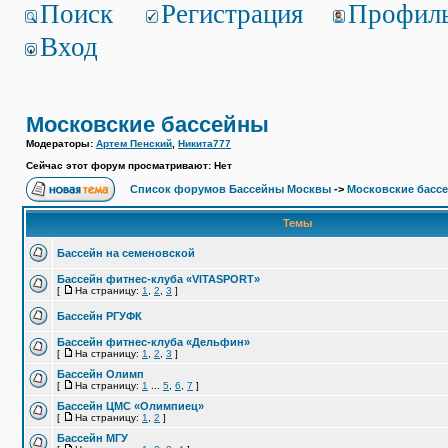
Поиск
Регистрация
Профил
Вход
Московские бассейны
Модераторы:
Артем Пенский
,
Никита777
Сейчас этот форум просматривают: Нет
Список форумов Бассейны Москвы
->
Московские басс
Темы
Бассейн на семеновской
Бассейн фитнес-клуба «VITASPORT»
[
На страницу:
1
,
2
,
3
]
Бассейн РГУФК
Бассейн фитнес-клуба «Дельфин»
[
На страницу:
1
,
2
,
3
]
Бассейн Олимп
[
На страницу:
1
...
5
,
6
,
7
]
Бассейн ЦМС «Олимпиец»
[
На страницу:
1
,
2
]
Бассейн МГУ