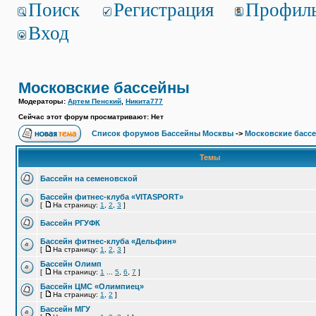
Поиск
Регистрация
Профил
Вход
Московские бассейны
Модераторы:
Артем Пенский
,
Никита777
Сейчас этот форум просматривают: Нет
Список форумов Бассейны Москвы
->
Московские басс
Темы
Бассейн на семеновской
Бассейн фитнес-клуба «VITASPORT»
[
На страницу:
1
,
2
,
3
]
Бассейн РГУФК
Бассейн фитнес-клуба «Дельфин»
[
На страницу:
1
,
2
,
3
]
Бассейн Олимп
[
На страницу:
1
...
5
,
6
,
7
]
Бассейн ЦМС «Олимпиец»
[
На страницу:
1
,
2
]
Бассейн МГУ