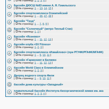
[
На страницу:
1
,
2
,
3
,
4
]
Бассейн ДЮСШ №83 имени А. Я. Гомельского
[
На страницу:
1
...
13
,
14
,
15
]
Бассейн спорткомплекса Олимпийский
[
На страницу:
1
...
46
,
47
,
48
]
Бассейн "Труд"
[
На страницу:
1
...
7
,
8
,
9
]
Бассейн "Солнечный" (метро Теплый Стан)
[
На страницу:
1
,
2
]
Бассейн «Ясенево»
[
На страницу:
1
...
11
,
12
,
13
]
бассейн клуба «SV Fitness»
[
На страницу:
1
,
2
,
3
]
Бассейн спорткомплекса «Измайлово» (при РГУФК/РГАФК/МГАФК)
[
На страницу:
1
...
9
,
10
,
11
]
Бассейн «Гармония» в Беляево
[
На страницу:
1
...
11
,
12
,
13
]
бассейн World Class в Олимпийском
[
На страницу:
1
,
2
,
3
]
Дворец водного спорта Фили
[
На страницу:
1
...
9
,
10
,
11
]
бассейн дома культуры «Западный»
плавательный бассейн Института биоорганической химии им. ака
[
На страницу:
1
,
2
,
3
,
4
]