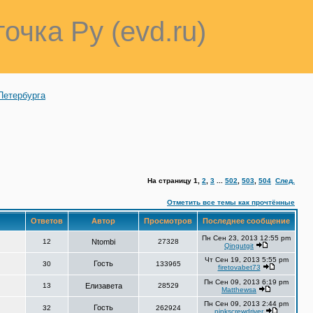
точка Ру (evd.ru)
Петербурга
На страницу
1
,
2
,
3
...
502
,
503
,
504
След.
Отметить все темы как прочтённые
Ответов
Автор
Просмотров
Последнее сообщение
Пн Сен 23, 2013 12:55 pm
12
Ntombi
27328
Qingutgit
Чт Сен 19, 2013 5:55 pm
Гость
30
133965
firetovabet73
Пн Сен 09, 2013 6:19 pm
13
Елизавета
28529
Matthewsa
Пн Сен 09, 2013 2:44 pm
Гость
32
262924
pinkscrewdriver