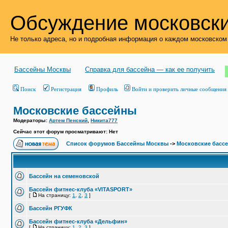
Обсуждение московски
Не только адреса, но и подробная информация о каждом московском
Бассейны Москвы
Справка для бассейна — как ее получить
Поиск
Регистрация
Профиль
Войти и проверить личные сообщения
Московские бассейны
Модераторы:
Артем Пенский
,
Никита777
Сейчас этот форум просматривают: Нет
Список форумов Бассейны Москвы
->
Московские басс
Бассейн на семеновской
Бассейн фитнес-клуба «VITASPORT»
[
На страницу:
1
,
2
,
3
]
Бассейн РГУФК
Бассейн фитнес-клуба «Дельфин»
[
На страницу:
1
,
2
,
3
]