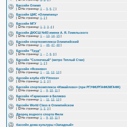
Бассейн Олимп
[
На страницу:
1
...
5
,
6
,
7
]
Бассейн ЦМС «Олимпиец»
[
На страницу:
1
,
2
]
Бассейн МГУ
[
На страницу:
1
,
2
,
3
,
4
]
Бассейн ДЮСШ №83 имени А. Я. Гомельского
[
На страницу:
1
...
13
,
14
,
15
]
Бассейн спорткомплекса Олимпийский
[
На страницу:
1
...
46
,
47
,
48
]
Бассейн "Труд"
[
На страницу:
1
...
7
,
8
,
9
]
Бассейн "Солнечный" (метро Теплый Стан)
[
На страницу:
1
,
2
]
Бассейн «Ясенево»
[
На страницу:
1
...
11
,
12
,
13
]
бассейн клуба «SV Fitness»
[
На страницу:
1
,
2
,
3
]
Бассейн спорткомплекса «Измайлово» (при РГУФК/РГАФК/МГАФК)
[
На страницу:
1
...
9
,
10
,
11
]
Бассейн «Гармония» в Беляево
[
На страницу:
1
...
11
,
12
,
13
]
бассейн World Class в Олимпийском
[
На страницу:
1
,
2
,
3
]
Дворец водного спорта Фили
[
На страницу:
1
...
9
,
10
,
11
]
бассейн дома культуры «Западный»