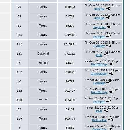
Пн Сен 09, 2013 2:41 pm
Гость
99
189804
gigiejso
Пн Сен 09, 2013 2:08 pm
Гость
22
92757
gigiejso
Пн Сен 09, 2013 2:06 pm
Гость
53
58292
coypjusru
Пн Сен 09, 2013 2:05 pm
Гость
216
272943
teakgora
Пн Сен 09, 2013 1:48 pm
Гость
712
1015291
Pyhollify
Пн Сен 09, 2013 1:42 pm
Escorial
131
272112
tralfir
Чт Авг 22, 2013 11:12 pm
Yesido
20
43422
Paul7587ge
Чт Авг 22, 2013 2:58 pm
Гость
187
329695
CharlieMeen
Чт Авг 22, 2013 2:00 pm
Гость
40
46782
Damjoilla
Чт Авг 22, 2013 1:53 pm
Гость
162
301477
Paul7587ge
Чт Авг 22, 2013 12:43 pm
*******
190
465230
teakgora
Чт Авг 22, 2013 11:26 am
Гость
37
53109
tralfir
Пт Авг 09, 2013 1:01 pm
Гость
159
305754
RichardDar
Пн Авг 05, 2013 2:07 pm
4
Гость
24830
ClintonCila