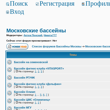
Поиск
Регистрация
Профил
Вход
Московские бассейны
Модераторы:
Артем Пенский
,
Никита777
Сейчас этот форум просматривают: Нет
Список форумов Бассейны Москвы
->
Московские басс
Темы
Бассейн на семеновской
Бассейн фитнес-клуба «VITASPORT»
[
На страницу:
1
,
2
,
3
]
Бассейн РГУФК
Бассейн фитнес-клуба «Дельфин»
[
На страницу:
1
,
2
,
3
]
Бассейн Олимп
[
На страницу:
1
...
5
,
6
,
7
]
Бассейн ЦМС «Олимпиец»
[
На страницу:
1
,
2
]
Бассейн МГУ