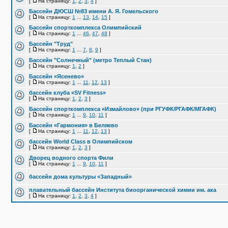
[
На страницу:
1
,
2
,
3
,
4
]
Бассейн ДЮСШ №83 имени А. Я. Гомельского
[
На страницу:
1
...
13
,
14
,
15
]
Бассейн спорткомплекса Олимпийский
[
На страницу:
1
...
46
,
47
,
48
]
Бассейн "Труд"
[
На страницу:
1
...
7
,
8
,
9
]
Бассейн "Солнечный" (метро Теплый Стан)
[
На страницу:
1
,
2
]
Бассейн «Ясенево»
[
На страницу:
1
...
11
,
12
,
13
]
бассейн клуба «SV Fitness»
[
На страницу:
1
,
2
,
3
]
Бассейн спорткомплекса «Измайлово» (при РГУФК/РГАФК/МГАФК)
[
На страницу:
1
...
9
,
10
,
11
]
Бассейн «Гармония» в Беляево
[
На страницу:
1
...
11
,
12
,
13
]
бассейн World Class в Олимпийском
[
На страницу:
1
,
2
,
3
]
Дворец водного спорта Фили
[
На страницу:
1
...
9
,
10
,
11
]
бассейн дома культуры «Западный»
плавательный бассейн Института биоорганической химии им. ака
[
На страницу:
1
,
2
,
3
,
4
]