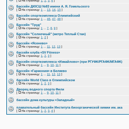
[
На страницу:
1
,
2
,
3
,
4
]
Бассейн ДЮСШ №83 имени А. Я. Гомельского
[
На страницу:
1
...
13
,
14
,
15
]
Бассейн спорткомплекса Олимпийский
[
На страницу:
1
...
46
,
47
,
48
]
Бассейн "Труд"
[
На страницу:
1
...
7
,
8
,
9
]
Бассейн "Солнечный" (метро Теплый Стан)
[
На страницу:
1
,
2
]
Бассейн «Ясенево»
[
На страницу:
1
...
11
,
12
,
13
]
бассейн клуба «SV Fitness»
[
На страницу:
1
,
2
,
3
]
Бассейн спорткомплекса «Измайлово» (при РГУФК/РГАФК/МГАФК)
[
На страницу:
1
...
9
,
10
,
11
]
Бассейн «Гармония» в Беляево
[
На страницу:
1
...
11
,
12
,
13
]
бассейн World Class в Олимпийском
[
На страницу:
1
,
2
,
3
]
Дворец водного спорта Фили
[
На страницу:
1
...
9
,
10
,
11
]
бассейн дома культуры «Западный»
плавательный бассейн Института биоорганической химии им. ака
[
На страницу:
1
,
2
,
3
,
4
]