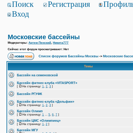
Поиск
Регистрация
Профил
Вход
Московские бассейны
Модераторы:
Артем Пенский
,
Никита777
Сейчас этот форум просматривают: Нет
Список форумов Бассейны Москвы
->
Московские басс
Темы
Бассейн на семеновской
Бассейн фитнес-клуба «VITASPORT»
[
На страницу:
1
,
2
,
3
]
Бассейн РГУФК
Бассейн фитнес-клуба «Дельфин»
[
На страницу:
1
,
2
,
3
]
Бассейн Олимп
[
На страницу:
1
...
5
,
6
,
7
]
Бассейн ЦМС «Олимпиец»
[
На страницу:
1
,
2
]
Бассейн МГУ