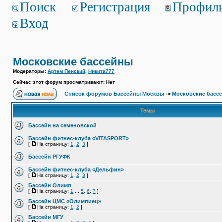
Поиск
Регистрация
Профил
Вход
Московские бассейны
Модераторы:
Артем Пенский
,
Никита777
Сейчас этот форум просматривают: Нет
Список форумов Бассейны Москвы
->
Московские басс
Темы
Бассейн на семеновской
Бассейн фитнес-клуба «VITASPORT»
[
На страницу:
1
,
2
,
3
]
Бассейн РГУФК
Бассейн фитнес-клуба «Дельфин»
[
На страницу:
1
,
2
,
3
]
Бассейн Олимп
[
На страницу:
1
...
5
,
6
,
7
]
Бассейн ЦМС «Олимпиец»
[
На страницу:
1
,
2
]
Бассейн МГУ