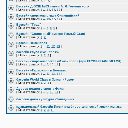
[
На страницу:
1
,
2
,
3
,
4
]
Бассейн ДЮСШ №83 имени А. Я. Гомельского
[
На страницу:
1
...
13
,
14
,
15
]
Бассейн спорткомплекса Олимпийский
[
На страницу:
1
...
46
,
47
,
48
]
Бассейн "Труд"
[
На страницу:
1
...
7
,
8
,
9
]
Бассейн "Солнечный" (метро Теплый Стан)
[
На страницу:
1
,
2
]
Бассейн «Ясенево»
[
На страницу:
1
...
11
,
12
,
13
]
бассейн клуба «SV Fitness»
[
На страницу:
1
,
2
,
3
]
Бассейн спорткомплекса «Измайлово» (при РГУФК/РГАФК/МГАФК)
[
На страницу:
1
...
9
,
10
,
11
]
Бассейн «Гармония» в Беляево
[
На страницу:
1
...
11
,
12
,
13
]
бассейн World Class в Олимпийском
[
На страницу:
1
,
2
,
3
]
Дворец водного спорта Фили
[
На страницу:
1
...
9
,
10
,
11
]
бассейн дома культуры «Западный»
плавательный бассейн Института биоорганической химии им. ака
[
На страницу:
1
,
2
,
3
,
4
]