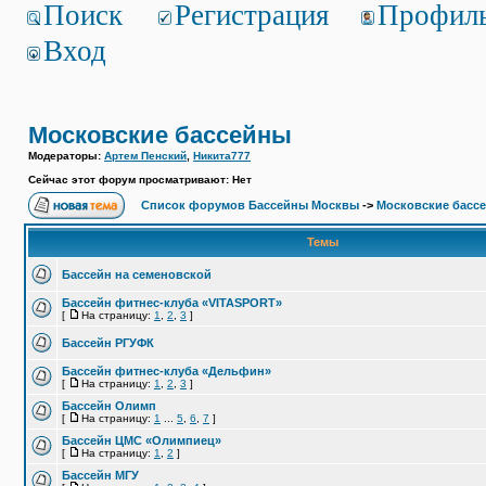
Поиск
Регистрация
Профил
Вход
Московские бассейны
Модераторы:
Артем Пенский
,
Никита777
Сейчас этот форум просматривают: Нет
Список форумов Бассейны Москвы
->
Московские басс
Темы
Бассейн на семеновской
Бассейн фитнес-клуба «VITASPORT»
[
На страницу:
1
,
2
,
3
]
Бассейн РГУФК
Бассейн фитнес-клуба «Дельфин»
[
На страницу:
1
,
2
,
3
]
Бассейн Олимп
[
На страницу:
1
...
5
,
6
,
7
]
Бассейн ЦМС «Олимпиец»
[
На страницу:
1
,
2
]
Бассейн МГУ