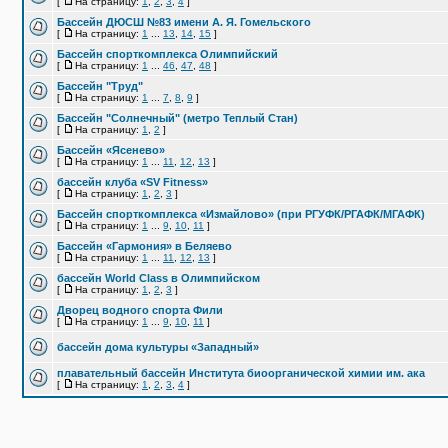
[
На страницу:
1
,
2
,
3
,
4
]
Бассейн ДЮСШ №83 имени А. Я. Гомельского
[
На страницу:
1
...
13
,
14
,
15
]
Бассейн спорткомплекса Олимпийский
[
На страницу:
1
...
46
,
47
,
48
]
Бассейн "Труд"
[
На страницу:
1
...
7
,
8
,
9
]
Бассейн "Солнечный" (метро Теплый Стан)
[
На страницу:
1
,
2
]
Бассейн «Ясенево»
[
На страницу:
1
...
11
,
12
,
13
]
бассейн клуба «SV Fitness»
[
На страницу:
1
,
2
,
3
]
Бассейн спорткомплекса «Измайлово» (при РГУФК/РГАФК/МГАФК)
[
На страницу:
1
...
9
,
10
,
11
]
Бассейн «Гармония» в Беляево
[
На страницу:
1
...
11
,
12
,
13
]
бассейн World Class в Олимпийском
[
На страницу:
1
,
2
,
3
]
Дворец водного спорта Фили
[
На страницу:
1
...
9
,
10
,
11
]
бассейн дома культуры «Западный»
плавательный бассейн Института биоорганической химии им. ака
[
На страницу:
1
,
2
,
3
,
4
]