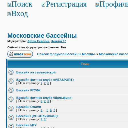
Поиск
Регистрация
Профил
Вход
Московские бассейны
Модераторы:
Артем Пенский
,
Никита777
Сейчас этот форум просматривают: Нет
Список форумов Бассейны Москвы
->
Московские басс
Темы
Бассейн на семеновской
Бассейн фитнес-клуба «VITASPORT»
[
На страницу:
1
,
2
,
3
]
Бассейн РГУФК
Бассейн фитнес-клуба «Дельфин»
[
На страницу:
1
,
2
,
3
]
Бассейн Олимп
[
На страницу:
1
...
5
,
6
,
7
]
Бассейн ЦМС «Олимпиец»
[
На страницу:
1
,
2
]
Бассейн МГУ