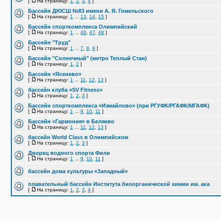
[
На страницу:
1
,
2
,
3
,
4
]
Бассейн ДЮСШ №83 имени А. Я. Гомельского
[
На страницу:
1
...
13
,
14
,
15
]
Бассейн спорткомплекса Олимпийский
[
На страницу:
1
...
46
,
47
,
48
]
Бассейн "Труд"
[
На страницу:
1
...
7
,
8
,
9
]
Бассейн "Солнечный" (метро Теплый Стан)
[
На страницу:
1
,
2
]
Бассейн «Ясенево»
[
На страницу:
1
...
11
,
12
,
13
]
бассейн клуба «SV Fitness»
[
На страницу:
1
,
2
,
3
]
Бассейн спорткомплекса «Измайлово» (при РГУФК/РГАФК/МГАФК)
[
На страницу:
1
...
9
,
10
,
11
]
Бассейн «Гармония» в Беляево
[
На страницу:
1
...
11
,
12
,
13
]
бассейн World Class в Олимпийском
[
На страницу:
1
,
2
,
3
]
Дворец водного спорта Фили
[
На страницу:
1
...
9
,
10
,
11
]
бассейн дома культуры «Западный»
плавательный бассейн Института биоорганической химии им. ака
[
На страницу:
1
,
2
,
3
,
4
]