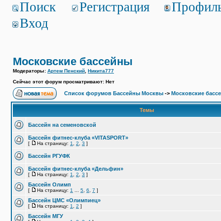
Поиск
Регистрация
Профил
Вход
Московские бассейны
Модераторы:
Артем Пенский
,
Никита777
Сейчас этот форум просматривают: Нет
Список форумов Бассейны Москвы
->
Московские басс
Темы
Бассейн на семеновской
Бассейн фитнес-клуба «VITASPORT»
[
На страницу:
1
,
2
,
3
]
Бассейн РГУФК
Бассейн фитнес-клуба «Дельфин»
[
На страницу:
1
,
2
,
3
]
Бассейн Олимп
[
На страницу:
1
...
5
,
6
,
7
]
Бассейн ЦМС «Олимпиец»
[
На страницу:
1
,
2
]
Бассейн МГУ