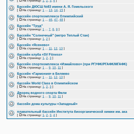
[
На страницу:
1
,
2
,
3
,
4
]
Бассейн ДЮСШ №83 имени А. Я. Гомельского
[
На страницу:
1
...
13
,
14
,
15
]
Бассейн спорткомплекса Олимпийский
[
На страницу:
1
...
46
,
47
,
48
]
Бассейн "Труд"
[
На страницу:
1
...
7
,
8
,
9
]
Бассейн "Солнечный" (метро Теплый Стан)
[
На страницу:
1
,
2
]
Бассейн «Ясенево»
[
На страницу:
1
...
11
,
12
,
13
]
бассейн клуба «SV Fitness»
[
На страницу:
1
,
2
,
3
]
Бассейн спорткомплекса «Измайлово» (при РГУФК/РГАФК/МГАФК)
[
На страницу:
1
...
9
,
10
,
11
]
Бассейн «Гармония» в Беляево
[
На страницу:
1
...
11
,
12
,
13
]
бассейн World Class в Олимпийском
[
На страницу:
1
,
2
,
3
]
Дворец водного спорта Фили
[
На страницу:
1
...
9
,
10
,
11
]
бассейн дома культуры «Западный»
плавательный бассейн Института биоорганической химии им. ака
[
На страницу:
1
,
2
,
3
,
4
]