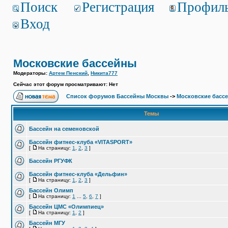
Поиск
Регистрация
Профил
Вход
Московские бассейны
Модераторы:
Артем Пенский
,
Никита777
Сейчас этот форум просматривают: Нет
Список форумов Бассейны Москвы
->
Московские басс
Темы
Бассейн на семеновской
Бассейн фитнес-клуба «VITASPORT»
[
На страницу:
1
,
2
,
3
]
Бассейн РГУФК
Бассейн фитнес-клуба «Дельфин»
[
На страницу:
1
,
2
,
3
]
Бассейн Олимп
[
На страницу:
1
...
5
,
6
,
7
]
Бассейн ЦМС «Олимпиец»
[
На страницу:
1
,
2
]
Бассейн МГУ