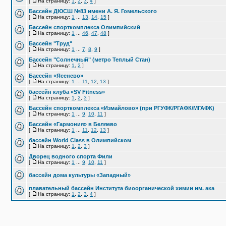
[
На страницу:
1
,
2
,
3
,
4
]
Бассейн ДЮСШ №83 имени А. Я. Гомельского
[
На страницу:
1
...
13
,
14
,
15
]
Бассейн спорткомплекса Олимпийский
[
На страницу:
1
...
46
,
47
,
48
]
Бассейн "Труд"
[
На страницу:
1
...
7
,
8
,
9
]
Бассейн "Солнечный" (метро Теплый Стан)
[
На страницу:
1
,
2
]
Бассейн «Ясенево»
[
На страницу:
1
...
11
,
12
,
13
]
бассейн клуба «SV Fitness»
[
На страницу:
1
,
2
,
3
]
Бассейн спорткомплекса «Измайлово» (при РГУФК/РГАФК/МГАФК)
[
На страницу:
1
...
9
,
10
,
11
]
Бассейн «Гармония» в Беляево
[
На страницу:
1
...
11
,
12
,
13
]
бассейн World Class в Олимпийском
[
На страницу:
1
,
2
,
3
]
Дворец водного спорта Фили
[
На страницу:
1
...
9
,
10
,
11
]
бассейн дома культуры «Западный»
плавательный бассейн Института биоорганической химии им. ака
[
На страницу:
1
,
2
,
3
,
4
]