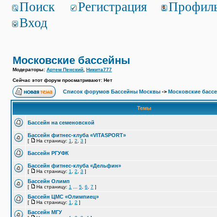
Поиск
Регистрация
Профил
Вход
Московские бассейны
Модераторы:
Артем Пенский
,
Никита777
Сейчас этот форум просматривают: Нет
Список форумов Бассейны Москвы
->
Московские басс
Темы
Бассейн на семеновской
Бассейн фитнес-клуба «VITASPORT»
[
На страницу:
1
,
2
,
3
]
Бассейн РГУФК
Бассейн фитнес-клуба «Дельфин»
[
На страницу:
1
,
2
,
3
]
Бассейн Олимп
[
На страницу:
1
...
5
,
6
,
7
]
Бассейн ЦМС «Олимпиец»
[
На страницу:
1
,
2
]
Бассейн МГУ