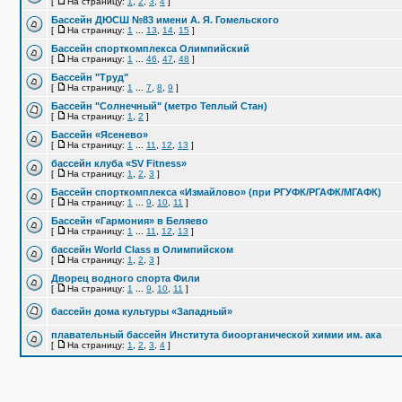
[
На страницу:
1
,
2
,
3
,
4
]
Бассейн ДЮСШ №83 имени А. Я. Гомельского
[
На страницу:
1
...
13
,
14
,
15
]
Бассейн спорткомплекса Олимпийский
[
На страницу:
1
...
46
,
47
,
48
]
Бассейн "Труд"
[
На страницу:
1
...
7
,
8
,
9
]
Бассейн "Солнечный" (метро Теплый Стан)
[
На страницу:
1
,
2
]
Бассейн «Ясенево»
[
На страницу:
1
...
11
,
12
,
13
]
бассейн клуба «SV Fitness»
[
На страницу:
1
,
2
,
3
]
Бассейн спорткомплекса «Измайлово» (при РГУФК/РГАФК/МГАФК)
[
На страницу:
1
...
9
,
10
,
11
]
Бассейн «Гармония» в Беляево
[
На страницу:
1
...
11
,
12
,
13
]
бассейн World Class в Олимпийском
[
На страницу:
1
,
2
,
3
]
Дворец водного спорта Фили
[
На страницу:
1
...
9
,
10
,
11
]
бассейн дома культуры «Западный»
плавательный бассейн Института биоорганической химии им. ака
[
На страницу:
1
,
2
,
3
,
4
]