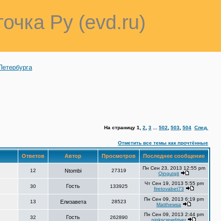
точка Ру (evd.ru)
Петербурга
На страницу
1
,
2
,
3
...
502
,
503
,
504
След.
Отметить все темы как прочтённые
Ответов
Автор
Просмотров
Последнее сообщение
Пн Сен 23, 2013 12:55 pm
12
Ntombi
27319
Qingutgit
Чт Сен 19, 2013 5:55 pm
Гость
30
133925
firetovabet73
Пн Сен 09, 2013 6:19 pm
13
Елизавета
28523
Matthewsa
Пн Сен 09, 2013 2:44 pm
Гость
32
262890
pinkscrewdriver