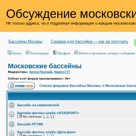
Обсуждение московски
Не только адреса, но и подробная информация о каждом московском
Бассейны Москвы
Справка для бассейна — как ее получить
Поиск
Регистрация
Профиль
Войти и проверить личные сообщения
Московские бассейны
Модераторы:
Артем Пенский
,
Никита777
Сейчас этот форум просматривают: Нет
Список форумов Бассейны Москвы
->
Московские басс
Бассейн на семеновской
Бассейн фитнес-клуба «VITASPORT»
[
На страницу:
1
,
2
,
3
]
Бассейн РГУФК
Бассейн фитнес-клуба «Дельфин»
[
На страницу:
1
,
2
,
3
]