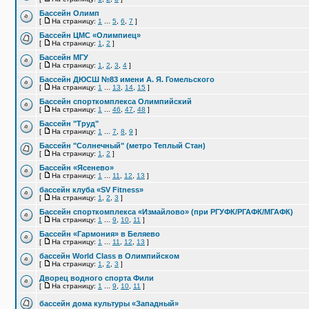
Бассейн Олимп
[
На страницу:
1
...
5
,
6
,
7
]
Бассейн ЦМС «Олимпиец»
[
На страницу:
1
,
2
]
Бассейн МГУ
[
На страницу:
1
,
2
,
3
,
4
]
Бассейн ДЮСШ №83 имени А. Я. Гомельского
[
На страницу:
1
...
13
,
14
,
15
]
Бассейн спорткомплекса Олимпийский
[
На страницу:
1
...
46
,
47
,
48
]
Бассейн "Труд"
[
На страницу:
1
...
7
,
8
,
9
]
Бассейн "Солнечный" (метро Теплый Стан)
[
На страницу:
1
,
2
]
Бассейн «Ясенево»
[
На страницу:
1
...
11
,
12
,
13
]
бассейн клуба «SV Fitness»
[
На страницу:
1
,
2
,
3
]
Бассейн спорткомплекса «Измайлово» (при РГУФК/РГАФК/МГАФК)
[
На страницу:
1
...
9
,
10
,
11
]
Бассейн «Гармония» в Беляево
[
На страницу:
1
...
11
,
12
,
13
]
бассейн World Class в Олимпийском
[
На страницу:
1
,
2
,
3
]
Дворец водного спорта Фили
[
На страницу:
1
...
9
,
10
,
11
]
бассейн дома культуры «Западный»