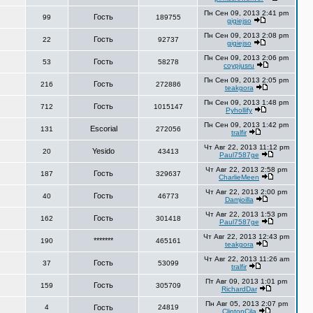
Пн Сен 09, 2013 2:41 pm
Гость
99
189755
gigiejso
Пн Сен 09, 2013 2:08 pm
Гость
22
92737
gigiejso
Пн Сен 09, 2013 2:06 pm
Гость
53
58278
coypjusru
Пн Сен 09, 2013 2:05 pm
Гость
216
272886
teakgora
Пн Сен 09, 2013 1:48 pm
Гость
712
1015147
Pyhollify
Пн Сен 09, 2013 1:42 pm
Escorial
131
272056
tralfir
Чт Авг 22, 2013 11:12 pm
Yesido
20
43413
Paul7587ge
Чт Авг 22, 2013 2:58 pm
Гость
187
329637
CharlieMeen
Чт Авг 22, 2013 2:00 pm
Гость
40
46773
Damjoilla
Чт Авг 22, 2013 1:53 pm
Гость
162
301418
Paul7587ge
Чт Авг 22, 2013 12:43 pm
*******
190
465161
teakgora
Чт Авг 22, 2013 11:26 am
Гость
37
53099
tralfir
Пт Авг 09, 2013 1:01 pm
Гость
159
305709
RichardDar
Пн Авг 05, 2013 2:07 pm
4
Гость
24819
ClintonCila