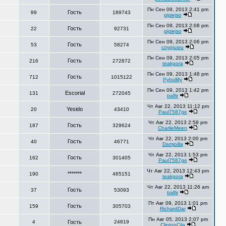
Пн Сен 09, 2013 2:41 pm
Гость
99
189743
gigiejso
Пн Сен 09, 2013 2:08 pm
Гость
22
92731
gigiejso
Пн Сен 09, 2013 2:06 pm
Гость
53
58274
coypjusru
Пн Сен 09, 2013 2:05 pm
Гость
216
272872
teakgora
Пн Сен 09, 2013 1:48 pm
Гость
712
1015122
Pyhollify
Пн Сен 09, 2013 1:42 pm
Escorial
131
272045
tralfir
Чт Авг 22, 2013 11:12 pm
Yesido
20
43410
Paul7587ge
Чт Авг 22, 2013 2:58 pm
Гость
187
329624
CharlieMeen
Чт Авг 22, 2013 2:00 pm
Гость
40
46771
Damjoilla
Чт Авг 22, 2013 1:53 pm
Гость
162
301405
Paul7587ge
Чт Авг 22, 2013 12:43 pm
*******
190
465151
teakgora
Чт Авг 22, 2013 11:26 am
Гость
37
53093
tralfir
Пт Авг 09, 2013 1:01 pm
Гость
159
305703
RichardDar
Пн Авг 05, 2013 2:07 pm
4
Гость
24819
ClintonCila