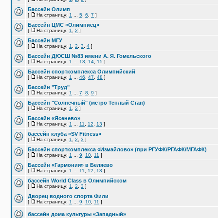
Бассейн Олимп
[
На страницу:
1
...
5
,
6
,
7
]
Бассейн ЦМС «Олимпиец»
[
На страницу:
1
,
2
]
Бассейн МГУ
[
На страницу:
1
,
2
,
3
,
4
]
Бассейн ДЮСШ №83 имени А. Я. Гомельского
[
На страницу:
1
...
13
,
14
,
15
]
Бассейн спорткомплекса Олимпийский
[
На страницу:
1
...
46
,
47
,
48
]
Бассейн "Труд"
[
На страницу:
1
...
7
,
8
,
9
]
Бассейн "Солнечный" (метро Теплый Стан)
[
На страницу:
1
,
2
]
Бассейн «Ясенево»
[
На страницу:
1
...
11
,
12
,
13
]
бассейн клуба «SV Fitness»
[
На страницу:
1
,
2
,
3
]
Бассейн спорткомплекса «Измайлово» (при РГУФК/РГАФК/МГАФК)
[
На страницу:
1
...
9
,
10
,
11
]
Бассейн «Гармония» в Беляево
[
На страницу:
1
...
11
,
12
,
13
]
бассейн World Class в Олимпийском
[
На страницу:
1
,
2
,
3
]
Дворец водного спорта Фили
[
На страницу:
1
...
9
,
10
,
11
]
бассейн дома культуры «Западный»