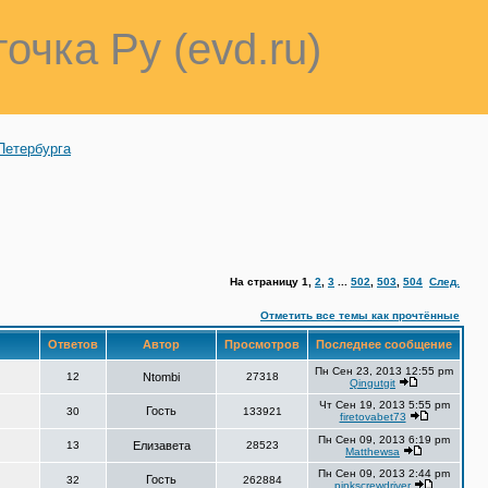
точка Ру (evd.ru)
Петербурга
На страницу
1
,
2
,
3
...
502
,
503
,
504
След.
Отметить все темы как прочтённые
Ответов
Автор
Просмотров
Последнее сообщение
Пн Сен 23, 2013 12:55 pm
12
Ntombi
27318
Qingutgit
Чт Сен 19, 2013 5:55 pm
Гость
30
133921
firetovabet73
Пн Сен 09, 2013 6:19 pm
13
Елизавета
28523
Matthewsa
Пн Сен 09, 2013 2:44 pm
Гость
32
262884
pinkscrewdriver