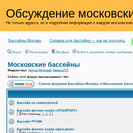
Обсуждение московски
Не только адреса, но и подробная информация о каждом московском
Бассейны Москвы
Справка для бассейна — как ее получить
Поиск
Регистрация
Профиль
Войти и проверить личные сообщения
Московские бассейны
Модераторы:
Артем Пенский
,
Никита777
Сейчас этот форум просматривают: Нет
Список форумов Бассейны Москвы
->
Московские басс
Бассейн на семеновской
Бассейн фитнес-клуба «VITASPORT»
[
На страницу:
1
,
2
,
3
]
Бассейн РГУФК
Бассейн фитнес-клуба «Дельфин»
[
На страницу:
1
,
2
,
3
]