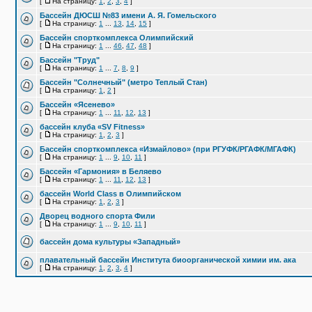
[
На страницу:
1
,
2
,
3
,
4
]
Бассейн ДЮСШ №83 имени А. Я. Гомельского
[
На страницу:
1
...
13
,
14
,
15
]
Бассейн спорткомплекса Олимпийский
[
На страницу:
1
...
46
,
47
,
48
]
Бассейн "Труд"
[
На страницу:
1
...
7
,
8
,
9
]
Бассейн "Солнечный" (метро Теплый Стан)
[
На страницу:
1
,
2
]
Бассейн «Ясенево»
[
На страницу:
1
...
11
,
12
,
13
]
бассейн клуба «SV Fitness»
[
На страницу:
1
,
2
,
3
]
Бассейн спорткомплекса «Измайлово» (при РГУФК/РГАФК/МГАФК)
[
На страницу:
1
...
9
,
10
,
11
]
Бассейн «Гармония» в Беляево
[
На страницу:
1
...
11
,
12
,
13
]
бассейн World Class в Олимпийском
[
На страницу:
1
,
2
,
3
]
Дворец водного спорта Фили
[
На страницу:
1
...
9
,
10
,
11
]
бассейн дома культуры «Западный»
плавательный бассейн Института биоорганической химии им. ака
[
На страницу:
1
,
2
,
3
,
4
]