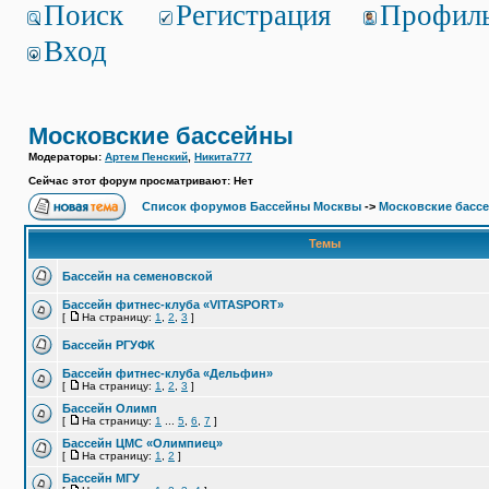
Поиск
Регистрация
Профил
Вход
Московские бассейны
Модераторы:
Артем Пенский
,
Никита777
Сейчас этот форум просматривают: Нет
Список форумов Бассейны Москвы
->
Московские басс
Темы
Бассейн на семеновской
Бассейн фитнес-клуба «VITASPORT»
[
На страницу:
1
,
2
,
3
]
Бассейн РГУФК
Бассейн фитнес-клуба «Дельфин»
[
На страницу:
1
,
2
,
3
]
Бассейн Олимп
[
На страницу:
1
...
5
,
6
,
7
]
Бассейн ЦМС «Олимпиец»
[
На страницу:
1
,
2
]
Бассейн МГУ